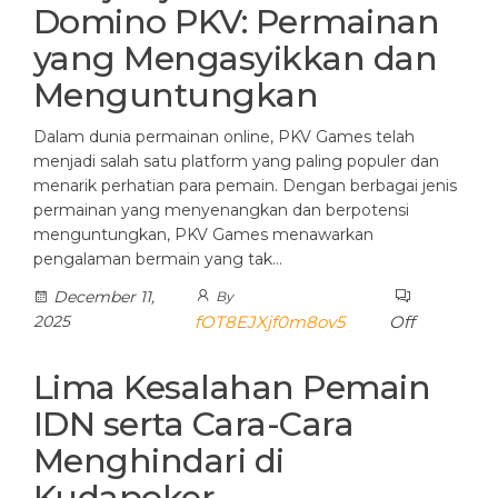
Domino PKV: Permainan
yang Mengasyikkan dan
Menguntungkan
Dalam dunia permainan online, PKV Games telah
menjadi salah satu platform yang paling populer dan
menarik perhatian para pemain. Dengan berbagai jenis
permainan yang menyenangkan dan berpotensi
menguntungkan, PKV Games menawarkan
pengalaman bermain yang tak…
December 11,
By
2025
fOT8EJXjf0m8ov5
Off
Lima Kesalahan Pemain
IDN serta Cara-Cara
Menghindari di
Kudapoker