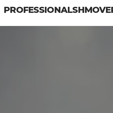
Skip
PROFESSIONALSHMOVE
to
the
content