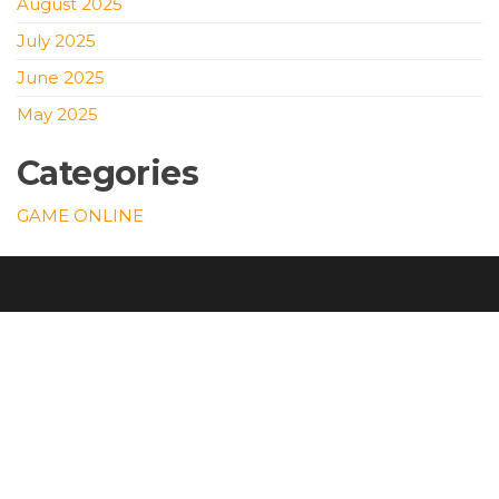
August 2025
July 2025
June 2025
May 2025
Categories
GAME ONLINE