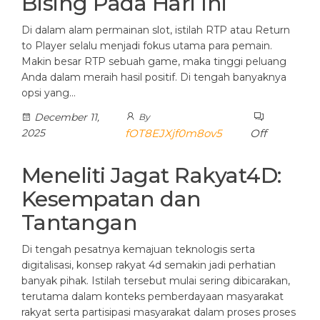
Bising Pada Hari Ini
Di dalam alam permainan slot, istilah RTP atau Return
to Player selalu menjadi fokus utama para pemain.
Makin besar RTP sebuah game, maka tinggi peluang
Anda dalam meraih hasil positif. Di tengah banyaknya
opsi yang…
December 11,
By
2025
fOT8EJXjf0m8ov5
Off
Meneliti Jagat Rakyat4D:
Kesempatan dan
Tantangan
Di tengah pesatnya kemajuan teknologis serta
digitalisasi, konsep rakyat 4d semakin jadi perhatian
banyak pihak. Istilah tersebut mulai sering dibicarakan,
terutama dalam konteks pemberdayaan masyarakat
rakyat serta partisipasi masyarakat dalam proses proses