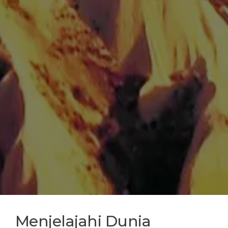
Menjelajahi Dunia