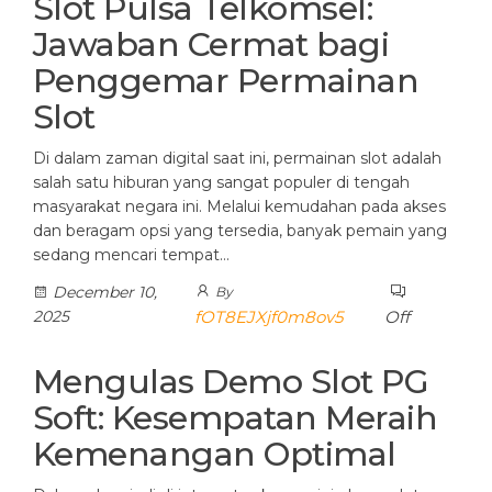
Slot Pulsa Telkomsel:
Jawaban Cermat bagi
Penggemar Permainan
Slot
Di dalam zaman digital saat ini, permainan slot adalah
salah satu hiburan yang sangat populer di tengah
masyarakat negara ini. Melalui kemudahan pada akses
dan beragam opsi yang tersedia, banyak pemain yang
sedang mencari tempat…
December 10,
By
2025
fOT8EJXjf0m8ov5
Off
Mengulas Demo Slot PG
Soft: Kesempatan Meraih
Kemenangan Optimal