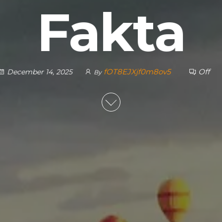
Fakta
fOT8EJXjf0m8ov5
Off
December 14, 2025
By