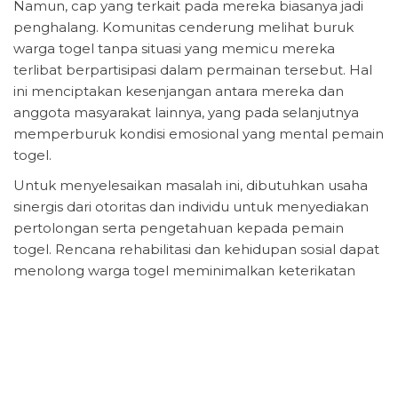
Namun, cap yang terkait pada mereka biasanya jadi
penghalang. Komunitas cenderung melihat buruk
warga togel tanpa situasi yang memicu mereka
terlibat berpartisipasi dalam permainan tersebut. Hal
ini menciptakan kesenjangan antara mereka dan
anggota masyarakat lainnya, yang pada selanjutnya
memperburuk kondisi emosional yang mental pemain
togel.
Untuk menyelesaikan masalah ini, dibutuhkan usaha
sinergis dari otoritas dan individu untuk menyediakan
pertolongan serta pengetahuan kepada pemain
togel. Rencana rehabilitasi dan kehidupan sosial dapat
menolong warga togel meminimalkan keterikatan
pada permainan togel dan mencari metode hidup
yang lebih berkelanjutan. Perhatian dan simpati dari
masyarakat juga sangat esensial agar para penjudi
dapat merasa dianggap dan mendapat dukungan
dalam perjalanan perubahan menuju kehidupan yang