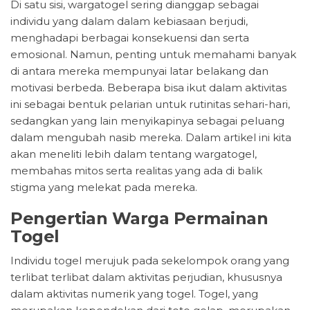
Di satu sisi, wargatogel sering dianggap sebagai
individu yang dalam dalam kebiasaan berjudi,
menghadapi berbagai konsekuensi dan serta
emosional. Namun, penting untuk memahami banyak
di antara mereka mempunyai latar belakang dan
motivasi berbeda. Beberapa bisa ikut dalam aktivitas
ini sebagai bentuk pelarian untuk rutinitas sehari-hari,
sedangkan yang lain menyikapinya sebagai peluang
dalam mengubah nasib mereka. Dalam artikel ini kita
akan meneliti lebih dalam tentang wargatogel,
membahas mitos serta realitas yang ada di balik
stigma yang melekat pada mereka.
Pengertian Warga Permainan
Togel
Individu togel merujuk pada sekelompok orang yang
terlibat terlibat dalam aktivitas perjudian, khususnya
dalam aktivitas numerik yang togel. Togel, yang