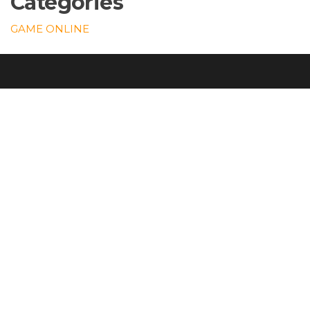
Categories
GAME ONLINE