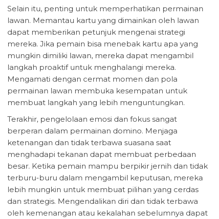
Selain itu, penting untuk memperhatikan permainan
lawan. Memantau kartu yang dimainkan oleh lawan
dapat memberikan petunjuk mengenai strategi
mereka. Jika pemain bisa menebak kartu apa yang
mungkin dimiliki lawan, mereka dapat mengambil
langkah proaktif untuk menghalangi mereka.
Mengamati dengan cermat momen dan pola
permainan lawan membuka kesempatan untuk
membuat langkah yang lebih menguntungkan.
Terakhir, pengelolaan emosi dan fokus sangat
berperan dalam permainan domino. Menjaga
ketenangan dan tidak terbawa suasana saat
menghadapi tekanan dapat membuat perbedaan
besar. Ketika pemain mampu berpikir jernih dan tidak
terburu-buru dalam mengambil keputusan, mereka
lebih mungkin untuk membuat pilihan yang cerdas
dan strategis. Mengendalikan diri dan tidak terbawa
oleh kemenangan atau kekalahan sebelumnya dapat