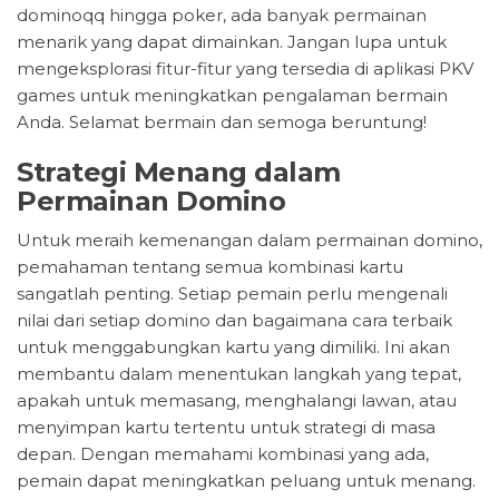
dominoqq hingga poker, ada banyak permainan
menarik yang dapat dimainkan. Jangan lupa untuk
mengeksplorasi fitur-fitur yang tersedia di aplikasi PKV
games untuk meningkatkan pengalaman bermain
Anda. Selamat bermain dan semoga beruntung!
Strategi Menang dalam
Permainan Domino
Untuk meraih kemenangan dalam permainan domino,
pemahaman tentang semua kombinasi kartu
sangatlah penting. Setiap pemain perlu mengenali
nilai dari setiap domino dan bagaimana cara terbaik
untuk menggabungkan kartu yang dimiliki. Ini akan
membantu dalam menentukan langkah yang tepat,
apakah untuk memasang, menghalangi lawan, atau
menyimpan kartu tertentu untuk strategi di masa
depan. Dengan memahami kombinasi yang ada,
pemain dapat meningkatkan peluang untuk menang.