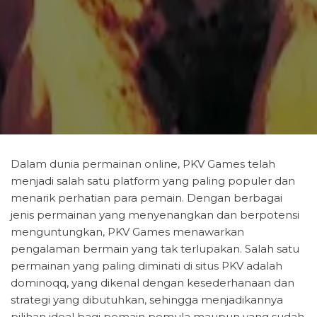
Dalam dunia permainan online, PKV Games telah
menjadi salah satu platform yang paling populer dan
menarik perhatian para pemain. Dengan berbagai
jenis permainan yang menyenangkan dan berpotensi
menguntungkan, PKV Games menawarkan
pengalaman bermain yang tak terlupakan. Salah satu
permainan yang paling diminati di situs PKV adalah
dominoqq, yang dikenal dengan kesederhanaan dan
strategi yang dibutuhkan, sehingga menjadikannya
pilihan ideal bagi pemain pemula maupun yang sudah