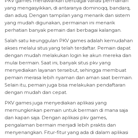
PKV games menawarkan berbagai variasi permainan
yang mengasyikkan, di antaranya dominoqq, bandarq,
dan aduq. Dengan tampilan yang menarik dan sistem
yang mudah digunakan, permainan ini menarik
perhatian banyak pemain dari berbagai kalangan.
Salah satu keunggulan PKV games adalah kemudahan
akses melalui situs yang telah terdaftar. Pemain dapat
dengan mudah melakukan login ke akun mereka dan
mulai bermain. Saat ini, banyak situs pkv yang
menyediakan layanan tersebut, sehingga membuat
pemain merasa lebih nyaman dan aman saat bermain.
Selain itu, pemain juga bisa melakukan pendaftaran
dengan mudah dan cepat.
PKV games juga menyediakan aplikasi yang
memungkinkan pemain untuk bermain di mana saja
dan kapan saja. Dengan aplikasi pkv games,
pengalaman bermain menjadi lebih praktis dan
menyenangkan. Fitur-fitur yang ada di dalam aplikasi