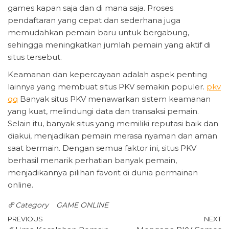
games kapan saja dan di mana saja. Proses
pendaftaran yang cepat dan sederhana juga
memudahkan pemain baru untuk bergabung,
sehingga meningkatkan jumlah pemain yang aktif di
situs tersebut.
Keamanan dan kepercayaan adalah aspek penting
lainnya yang membuat situs PKV semakin populer.
pkv
qq
Banyak situs PKV menawarkan sistem keamanan
yang kuat, melindungi data dan transaksi pemain.
Selain itu, banyak situs yang memiliki reputasi baik dan
diakui, menjadikan pemain merasa nyaman dan aman
saat bermain. Dengan semua faktor ini, situs PKV
berhasil menarik perhatian banyak pemain,
menjadikannya pilihan favorit di dunia permainan
online.
Category
GAME ONLINE
Post
Previous
N
PREVIOUS
NEXT