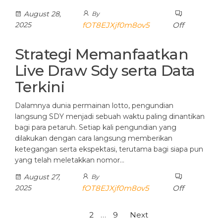
August 28,
By
2025
fOT8EJXjf0m8ov5
Off
Strategi Memanfaatkan
Live Draw Sdy serta Data
Terkini
Dalamnya dunia permainan lotto, pengundian
langsung SDY menjadi sebuah waktu paling dinantikan
bagi para petaruh. Setiap kali pengundian yang
dilakukan dengan cara langsung memberikan
ketegangan serta ekspektasi, terutama bagi siapa pun
yang telah meletakkan nomor…
August 27,
By
2025
fOT8EJXjf0m8ov5
Off
Posts
1
2
…
9
Next