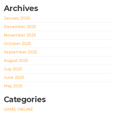
Archives
January 2026
December 2025
November 2025
October 2025
September 2025
August 2025
July 2025
June 2025
May 2025
Categories
GAME ONLINE