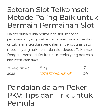
Setoran Slot Telkomsel:
Metode Paling Baik untuk
Bermain Permainan Slot
Dalam dunia dunia permainan slot, metode
pembayaran yang praktis dan efisien sangat penting
untuk meningkatkan pengalaman pengguna. Satu
metode yang naik daun ialah slot deposit Telkomsel.
Dengan memakai fasilitas ini, mereka yang bermain
bisa melaksanakan…
August 28,
By
2025
fOT8EJXjf0m8ov5
Off
Pandaian dalam Poker
PKV: Tips dan Trik untuk
Pemula