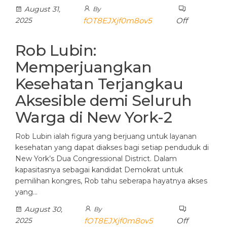
August 31,
By
2025
fOT8EJXjf0m8ov5
Off
Rob Lubin:
Memperjuangkan
Kesehatan Terjangkau
Aksesible demi Seluruh
Warga di New York-2
Rob Lubin ialah figura yang berjuang untuk layanan
kesehatan yang dapat diakses bagi setiap penduduk di
New York’s Dua Congressional District. Dalam
kapasitasnya sebagai kandidat Demokrat untuk
pemilihan kongres, Rob tahu seberapa hayatnya akses
yang…
August 30,
By
2025
fOT8EJXjf0m8ov5
Off