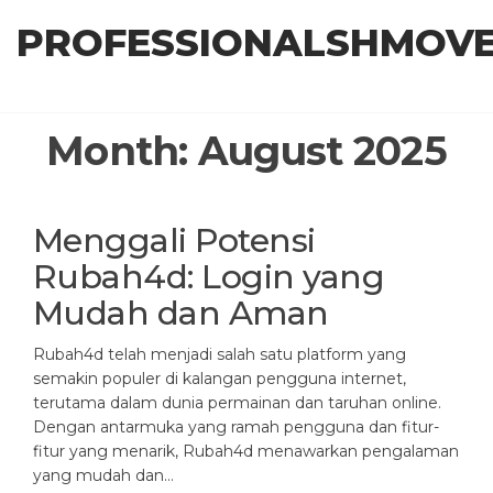
Skip
PROFESSIONALSHMOV
to
the
content
Month:
August 2025
Menggali Potensi
Rubah4d: Login yang
Mudah dan Aman
Rubah4d telah menjadi salah satu platform yang
semakin populer di kalangan pengguna internet,
terutama dalam dunia permainan dan taruhan online.
Dengan antarmuka yang ramah pengguna dan fitur-
fitur yang menarik, Rubah4d menawarkan pengalaman
yang mudah dan…