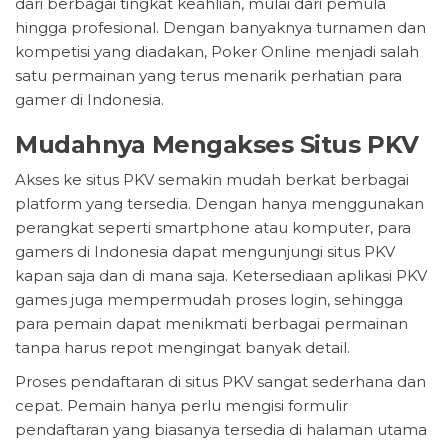
dari berbagai tingkat keahlian, mulai dari pemula
hingga profesional. Dengan banyaknya turnamen dan
kompetisi yang diadakan, Poker Online menjadi salah
satu permainan yang terus menarik perhatian para
gamer di Indonesia.
Mudahnya Mengakses Situs PKV
Akses ke situs PKV semakin mudah berkat berbagai
platform yang tersedia. Dengan hanya menggunakan
perangkat seperti smartphone atau komputer, para
gamers di Indonesia dapat mengunjungi situs PKV
kapan saja dan di mana saja. Ketersediaan aplikasi PKV
games juga mempermudah proses login, sehingga
para pemain dapat menikmati berbagai permainan
tanpa harus repot mengingat banyak detail.
Proses pendaftaran di situs PKV sangat sederhana dan
cepat. Pemain hanya perlu mengisi formulir
pendaftaran yang biasanya tersedia di halaman utama