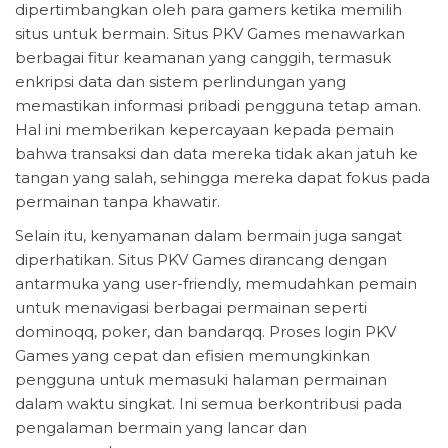
dipertimbangkan oleh para gamers ketika memilih
situs untuk bermain. Situs PKV Games menawarkan
berbagai fitur keamanan yang canggih, termasuk
enkripsi data dan sistem perlindungan yang
memastikan informasi pribadi pengguna tetap aman.
Hal ini memberikan kepercayaan kepada pemain
bahwa transaksi dan data mereka tidak akan jatuh ke
tangan yang salah, sehingga mereka dapat fokus pada
permainan tanpa khawatir.
Selain itu, kenyamanan dalam bermain juga sangat
diperhatikan. Situs PKV Games dirancang dengan
antarmuka yang user-friendly, memudahkan pemain
untuk menavigasi berbagai permainan seperti
dominoqq, poker, dan bandarqq. Proses login PKV
Games yang cepat dan efisien memungkinkan
pengguna untuk memasuki halaman permainan
dalam waktu singkat. Ini semua berkontribusi pada
pengalaman bermain yang lancar dan