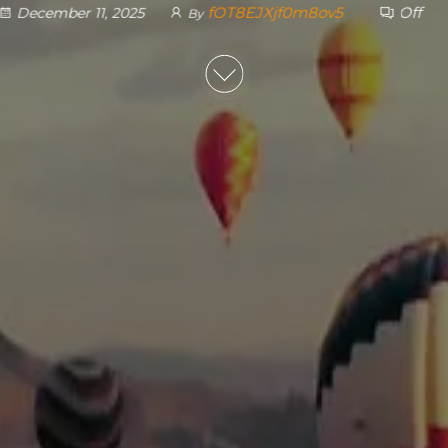
fOT8EJXjf0m8ov5
Off
December 11, 2025
By