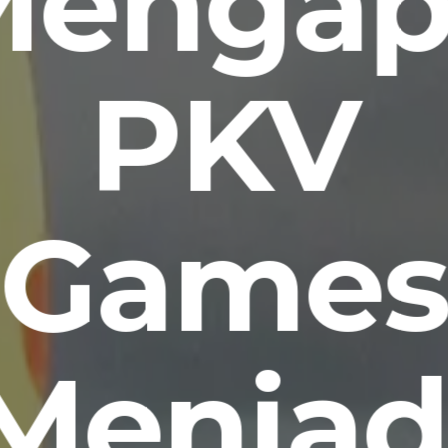
Mengap
PKV
Game
Menjad