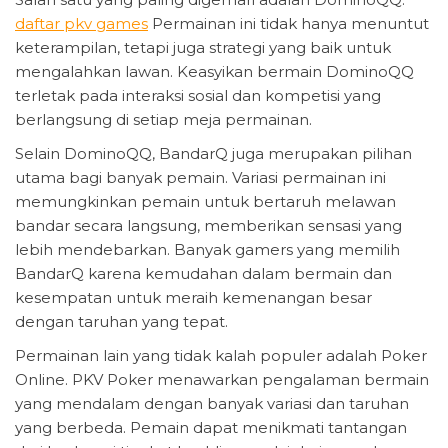
daftar pkv games
Permainan ini tidak hanya menuntut
keterampilan, tetapi juga strategi yang baik untuk
mengalahkan lawan. Keasyikan bermain DominoQQ
terletak pada interaksi sosial dan kompetisi yang
berlangsung di setiap meja permainan.
Selain DominoQQ, BandarQ juga merupakan pilihan
utama bagi banyak pemain. Variasi permainan ini
memungkinkan pemain untuk bertaruh melawan
bandar secara langsung, memberikan sensasi yang
lebih mendebarkan. Banyak gamers yang memilih
BandarQ karena kemudahan dalam bermain dan
kesempatan untuk meraih kemenangan besar
dengan taruhan yang tepat.
Permainan lain yang tidak kalah populer adalah Poker
Online. PKV Poker menawarkan pengalaman bermain
yang mendalam dengan banyak variasi dan taruhan
yang berbeda. Pemain dapat menikmati tantangan