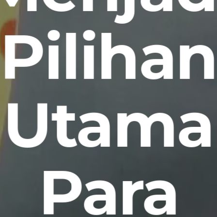
Piliha
Utama
Para