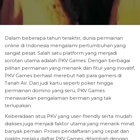
Dalam beberapa tahun terakhir, dunia permainan
online di Indonesia mengalami pertumbuhan yang
sangat pesat. Salah satu platform yang menjadi
sorotan utama adalah PKV Games. Dengan berbagai
pilihan permainan yang menarik dan fitur yang inovatif,
PKV Games berhasil merebut hati para gamers di
Tanah Air. Dari judi kartu seperti poker hingga
permainan domino yang seru, PKV Games
menawarkan pengalaman bermain yang tak
terlupakan.
Keberadaan situs PKV yang user-friendly serta mudah
diakses juga menjadi faktor utama yang menarik minat
banyak pemain. Proses pendaftaran yang cepat dan
praktis melalui daftar PKV Games, ditambah dengan