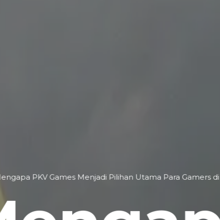
engapa PKV Games Menjadi Pilihan Utama Para Gamers di