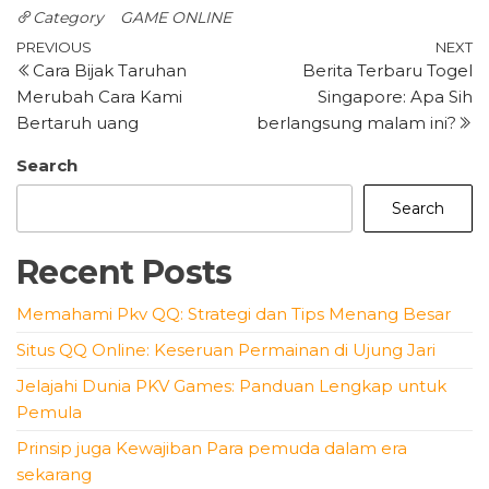
Category
GAME ONLINE
Post
Previous
N
PREVIOUS
NEXT
Cara Bijak Taruhan
Berita Terbaru Togel
Post
P
navigation
Merubah Cara Kami
Singapore: Apa Sih
Bertaruh uang
berlangsung malam ini?
Search
Search
Recent Posts
Memahami Pkv QQ: Strategi dan Tips Menang Besar
Situs QQ Online: Keseruan Permainan di Ujung Jari
Jelajahi Dunia PKV Games: Panduan Lengkap untuk
Pemula
Prinsip juga Kewajiban Para pemuda dalam era
sekarang