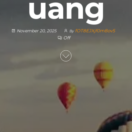
uang
fOT8EJXjf0m8ov5
November 20, 2025
By
Off