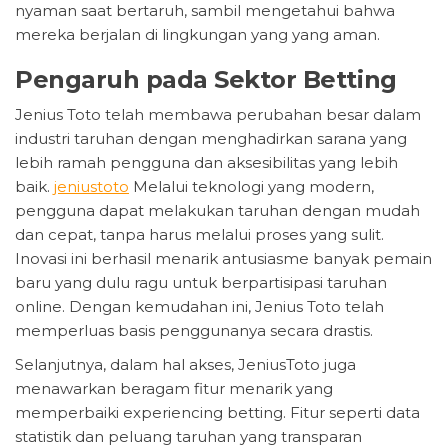
nyaman saat bertaruh, sambil mengetahui bahwa
mereka berjalan di lingkungan yang yang aman.
Pengaruh pada Sektor Betting
Jenius Toto telah membawa perubahan besar dalam
industri taruhan dengan menghadirkan sarana yang
lebih ramah pengguna dan aksesibilitas yang lebih
baik.
jeniustoto
Melalui teknologi yang modern,
pengguna dapat melakukan taruhan dengan mudah
dan cepat, tanpa harus melalui proses yang sulit.
Inovasi ini berhasil menarik antusiasme banyak pemain
baru yang dulu ragu untuk berpartisipasi taruhan
online. Dengan kemudahan ini, Jenius Toto telah
memperluas basis penggunanya secara drastis.
Selanjutnya, dalam hal akses, JeniusToto juga
menawarkan beragam fitur menarik yang
memperbaiki experiencing betting. Fitur seperti data
statistik dan peluang taruhan yang transparan