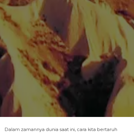
Dalam zamannya dunia saat ini, cara kita bertaruh