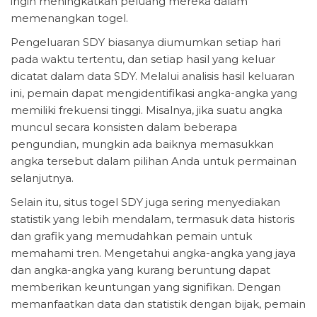
ingin meningkatkan peluang mereka dalam
memenangkan togel.
Pengeluaran SDY biasanya diumumkan setiap hari
pada waktu tertentu, dan setiap hasil yang keluar
dicatat dalam data SDY. Melalui analisis hasil keluaran
ini, pemain dapat mengidentifikasi angka-angka yang
memiliki frekuensi tinggi. Misalnya, jika suatu angka
muncul secara konsisten dalam beberapa
pengundian, mungkin ada baiknya memasukkan
angka tersebut dalam pilihan Anda untuk permainan
selanjutnya.
Selain itu, situs togel SDY juga sering menyediakan
statistik yang lebih mendalam, termasuk data historis
dan grafik yang memudahkan pemain untuk
memahami tren. Mengetahui angka-angka yang jaya
dan angka-angka yang kurang beruntung dapat
memberikan keuntungan yang signifikan. Dengan
memanfaatkan data dan statistik dengan bijak, pemain