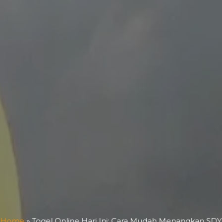
Home
»
Togel Online Hari Ini: Cara Mudah Menangkan SDY