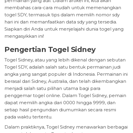
permainan yang adil. Dalam artikel ini, kita akan
membahas cara-cara mudah untuk memenangkan
togel SDY, termasuk tips dalam memilih nomor sdy
hari ini dan memanfaatkan data sdy yang tersedia.
Siapkan diri Anda untuk menjelajahi dunia togel yang
mengasyikkan ini!
Pengertian Togel Sidney
Togel Sidney, atau yang lebih dikenal dengan sebutan
Togel SDY, adalah salah satu bentuk permainan judi
angka yang sangat populer di Indonesia. Permainan ini
berasal dari Sidney, Australia, dan telah dikembangkan
menjadi salah satu pilihan utama bagi para
penggemar togel online. Dalam Togel Sidney, pemain
dapat memilih angka dari 0000 hingga 9999, dan
setiap hasil pengundian diumumkan secara resmi
pada waktu tertentu.
Dalam praktiknya, Togel Sidney menawarkan berbagai