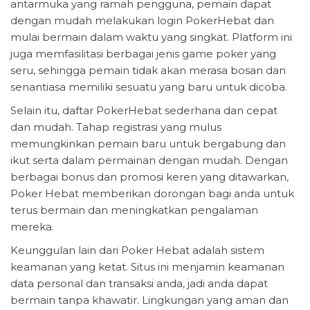
antarmuka yang ramah pengguna, pemain dapat
dengan mudah melakukan login PokerHebat dan
mulai bermain dalam waktu yang singkat. Platform ini
juga memfasilitasi berbagai jenis game poker yang
seru, sehingga pemain tidak akan merasa bosan dan
senantiasa memiliki sesuatu yang baru untuk dicoba.
Selain itu, daftar PokerHebat sederhana dan cepat
dan mudah. Tahap registrasi yang mulus
memungkinkan pemain baru untuk bergabung dan
ikut serta dalam permainan dengan mudah. Dengan
berbagai bonus dan promosi keren yang ditawarkan,
Poker Hebat memberikan dorongan bagi anda untuk
terus bermain dan meningkatkan pengalaman
mereka.
Keunggulan lain dari Poker Hebat adalah sistem
keamanan yang ketat. Situs ini menjamin keamanan
data personal dan transaksi anda, jadi anda dapat
bermain tanpa khawatir. Lingkungan yang aman dan