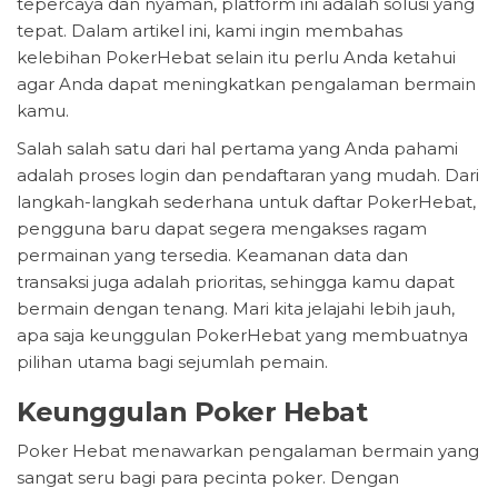
tepercaya dan nyaman, platform ini adalah solusi yang
tepat. Dalam artikel ini, kami ingin membahas
kelebihan PokerHebat selain itu perlu Anda ketahui
agar Anda dapat meningkatkan pengalaman bermain
kamu.
Salah salah satu dari hal pertama yang Anda pahami
adalah proses login dan pendaftaran yang mudah. Dari
langkah-langkah sederhana untuk daftar PokerHebat,
pengguna baru dapat segera mengakses ragam
permainan yang tersedia. Keamanan data dan
transaksi juga adalah prioritas, sehingga kamu dapat
bermain dengan tenang. Mari kita jelajahi lebih jauh,
apa saja keunggulan PokerHebat yang membuatnya
pilihan utama bagi sejumlah pemain.
Keunggulan Poker Hebat
Poker Hebat menawarkan pengalaman bermain yang
sangat seru bagi para pecinta poker. Dengan