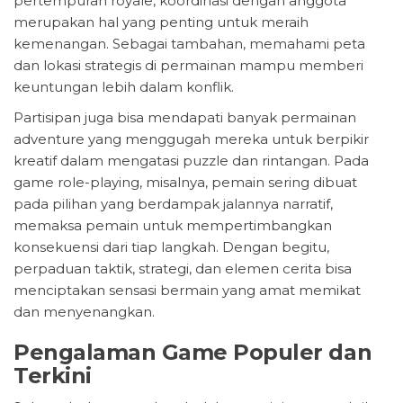
pertempuran royale, koordinasi dengan anggota
merupakan hal yang penting untuk meraih
kemenangan. Sebagai tambahan, memahami peta
dan lokasi strategis di permainan mampu memberi
keuntungan lebih dalam konflik.
Partisipan juga bisa mendapati banyak permainan
adventure yang menggugah mereka untuk berpikir
kreatif dalam mengatasi puzzle dan rintangan. Pada
game role-playing, misalnya, pemain sering dibuat
pada pilihan yang berdampak jalannya narratif,
memaksa pemain untuk mempertimbangkan
konsekuensi dari tiap langkah. Dengan begitu,
perpaduan taktik, strategi, dan elemen cerita bisa
menciptakan sensasi bermain yang amat memikat
dan menyenangkan.
Pengalaman Game Populer dan
Terkini