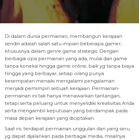
Di dalam dunia permainan, membangun kerajaan
sendiri adalah salah satu impian beberapa gamer,
khususnya dalam genre game strategis. Dengan
berbagai opsi permainan yang ada, mulai dari game
tanpa koneksi hingga game online, baik yg tanpa biaya
hingga yang berbayar, setiap orang punya
kesempatan menaiki mengalami pengalaman
menjadi pemimpin sebuah kerajaan. Permainan-
permainan ini tak hanya menawarkan tantangan,
tetapi serta peluang untuk menyelidiki kreativitas Anda
serta mengambil keputusan yang berdampak pada
masa depan kerajaan yang diciptakan.
Saat ini, terdapat permainan unggulan dan yang seru
yg dapat dijalankan pada berbagai media, misalnya