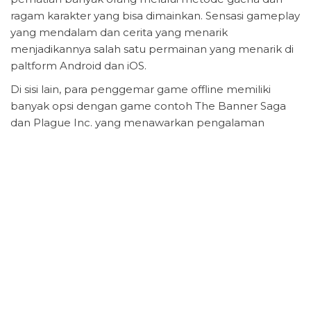
ragam karakter yang bisa dimainkan. Sensasi gameplay
yang mendalam dan cerita yang menarik
menjadikannya salah satu permainan yang menarik di
paltform Android dan iOS.
Di sisi lain, para penggemar game offline memiliki
banyak opsi dengan game contoh The Banner Saga
dan Plague Inc. yang menawarkan pengalaman
memikat tanpa harus perlu akses internet. Game ini
seringkali menjadi pilihan karena gameplay yang
memacu adrenalin dan dapat dinikmati kapan saja.
Dengan berbagai tipe game yang tersedia, entah itu
game RPG, simulator, atau crafting, ada banyak cara
bagi gamer untuk membangun imperium mereka
dan menjalani petualangan menarik sesuai kemauan
sendiri.
Category
GAME ONLINE
Post
Previous
N
PREVIOUS
NEXT