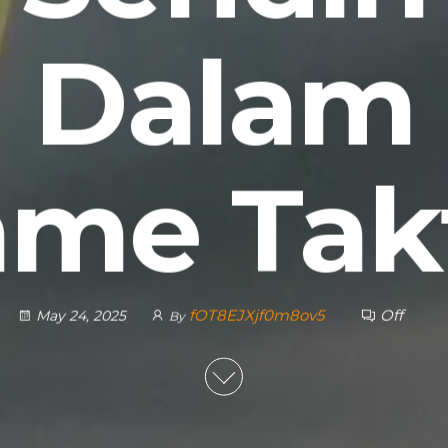
Dalam
me Tak
fOT8EJXjf0m8ov5
Off
May 24, 2025
By