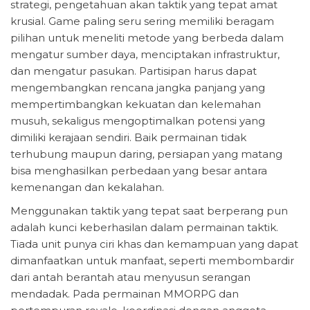
strategi, pengetahuan akan taktik yang tepat amat
krusial. Game paling seru sering memiliki beragam
pilihan untuk meneliti metode yang berbeda dalam
mengatur sumber daya, menciptakan infrastruktur,
dan mengatur pasukan. Partisipan harus dapat
mengembangkan rencana jangka panjang yang
mempertimbangkan kekuatan dan kelemahan
musuh, sekaligus mengoptimalkan potensi yang
dimiliki kerajaan sendiri. Baik permainan tidak
terhubung maupun daring, persiapan yang matang
bisa menghasilkan perbedaan yang besar antara
kemenangan dan kekalahan.
Menggunakan taktik yang tepat saat berperang pun
adalah kunci keberhasilan dalam permainan taktik.
Tiada unit punya ciri khas dan kemampuan yang dapat
dimanfaatkan untuk manfaat, seperti membombardir
dari antah berantah atau menyusun serangan
mendadak. Pada permainan MMORPG dan