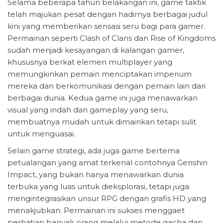
Selama beberapa tahun belakangan ini, game taktik
telah majukan pesat dengan hadirnya berbagai judul
kini yang memberikan sensasi seru bagi para gamer.
Permainan seperti Clash of Clans dan Rise of Kingdoms
sudah menjadi kesayangan di kalangan gamer,
khususnya berkat elemen multiplayer yang
memungkinkan pemain menciptakan imperium
mereka dan berkomunikasi dengan pemain lain dari
berbagai dunia. Kedua game ini juga menawarkan
visual yang indah dan gameplay yang seru,
membuatnya mudah untuk dimainkan tetapi sulit
untuk menguasai.
Selain game strategi, ada juga game bertema
petualangan yang amat terkenal contohnya Genshin
Impact, yang bukan hanya menawarkan dunia
terbuka yang luas untuk dieksplorasi, tetapi juga
mengintegrasikan unsur RPG dengan grafis HD yang
menakjubkan. Permainan ini sukses menggaet
perhatian banyak orang melalui metode gacha dan