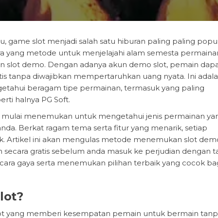
u, game slot menjadi salah satu hiburan paling paling popu
ara yang metode untuk menjelajahi alam semesta permainan
ain slot demo. Dengan adanya akun demo slot, pemain dap
s tanpa diwajibkan mempertaruhkan uang nyata. Ini adal
etahui beragam tipe permainan, termasuk yang paling
ti halnya PG Soft.
n mulai menemukan untuk mengetahui jenis permainan ya
anda. Berkat ragam tema serta fitur yang menarik, setiap
ik. Artikel ini akan mengulas metode menemukan slot dem
n secara gratis sebelum anda masuk ke perjudian dengan 
n cara gaya serta menemukan pilihan terbaik yang cocok ba
lot?
 slot yang memberi kesempatan pemain untuk bermain tan