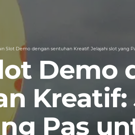
in Slot Demo dengan sentuhan Kreatif: Jelajahi slot yang 
lot Demo
n Kreatif: 
yang Pas u