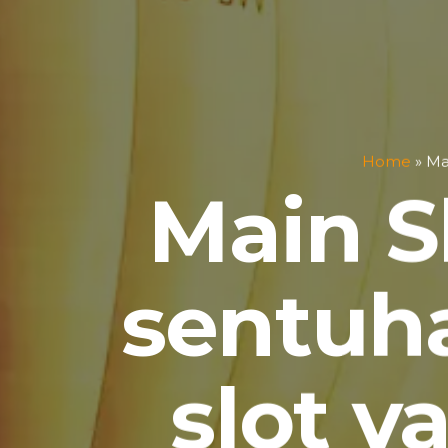
Home
»
Ma
Main S
sentuha
slot 