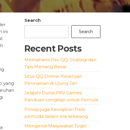
Search
ler
 ini
Search
at
ah
Recent Posts
Memahami Pkv QQ: Strategi dan
Tips Menang Besar
ng
Situs QQ Online: Keseruan
o yang
Permainan di Ujung Jari
taruhan
Jelajahi Dunia PKV Games:
gi
Panduan Lengkap untuk Pemula
Prinsip juga Kewajiban Para
pemuda dalam era sekarang
Mengenal Masyarakat Togel :
pa