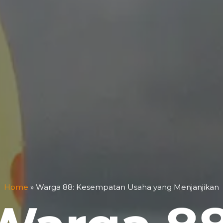
Home
»
Warga 88: Kesempatan Usaha yang Menjanjikan