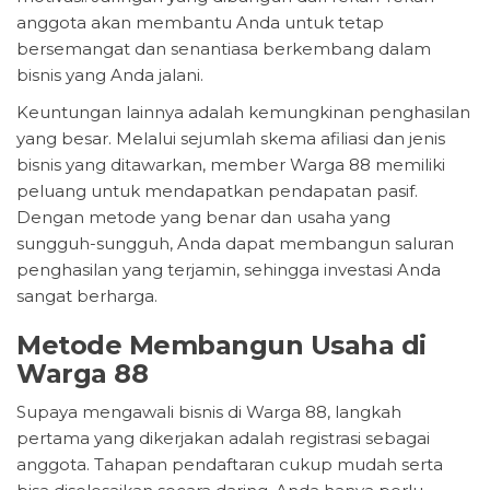
anggota akan membantu Anda untuk tetap
bersemangat dan senantiasa berkembang dalam
bisnis yang Anda jalani.
Keuntungan lainnya adalah kemungkinan penghasilan
yang besar. Melalui sejumlah skema afiliasi dan jenis
bisnis yang ditawarkan, member Warga 88 memiliki
peluang untuk mendapatkan pendapatan pasif.
Dengan metode yang benar dan usaha yang
sungguh-sungguh, Anda dapat membangun saluran
penghasilan yang terjamin, sehingga investasi Anda
sangat berharga.
Metode Membangun Usaha di
Warga 88
Supaya mengawali bisnis di Warga 88, langkah
pertama yang dikerjakan adalah registrasi sebagai
anggota. Tahapan pendaftaran cukup mudah serta