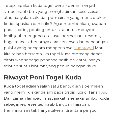
Tetapi, apakah kuda togel benar-benar menjadi
simbol nasib baik yang menghadirkan kesuksesan,
atau hanyalah sekadar permainan yang menciptakan
ketidakpastian dan risiko? Agar memberikan jawaban
pada soal ini, penting untuk kita untuk menyelidiki
lebih jauh mengenai asal usul permainan tersebut,
bagaimana sebenarnya cara kerjanya, dan pandangan
publik yang beragam mengenainya.
kudatogel
Mari
kita telaah bersama jika togel kuda memang dapat
ditafsirkan sebagai penanda nasib baik atau hanya
sebuah suatu hiburan yang penuh dengan risiko.
Riwayat Poni Togel Kuda
Kuda togel adalah salah satu bentuk jenis permaian
yang memiliki akar dalam pada tradisi judi di Tanah Air.
Dari zaman lampau, masyarakat memakai simbol kuda
sebagai representasi nasib baik dan harapan.
Permainan ini tak hanya dikenal di antara penjudi,