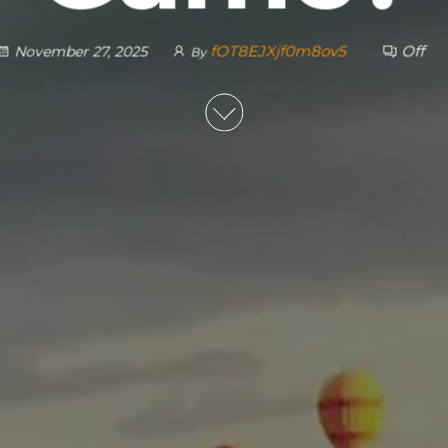
fOT8EJXjf0m8ov5
Off
November 27, 2025
By