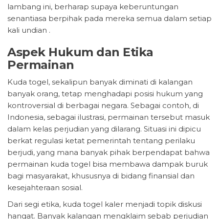
lambang ini, berharap supaya keberuntungan
senantiasa berpihak pada mereka semua dalam setiap
kali undian .
Aspek Hukum dan Etika
Permainan
Kuda togel, sekalipun banyak diminati di kalangan
banyak orang, tetap menghadapi posisi hukum yang
kontroversial di berbagai negara. Sebagai contoh, di
Indonesia, sebagai ilustrasi, permainan tersebut masuk
dalam kelas perjudian yang dilarang. Situasi ini dipicu
berkat regulasi ketat pemerintah tentang perilaku
berjudi, yang mana banyak pihak berpendapat bahwa
permainan kuda togel bisa membawa dampak buruk
bagi masyarakat, khususnya di bidang finansial dan
kesejahteraan sosial.
Dari segi etika, kuda togel kaler menjadi topik diskusi
hangat. Banyak kalangan mengklaim sebab perjudian