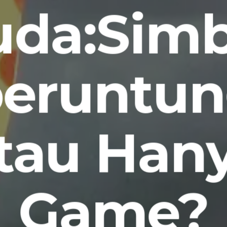
uda:Simb
eruntu
tau Han
Game?