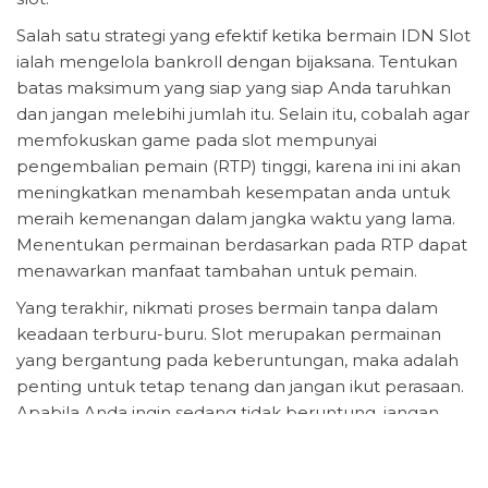
Salah satu strategi yang efektif ketika bermain IDN Slot
ialah mengelola bankroll dengan bijaksana. Tentukan
batas maksimum yang siap yang siap Anda taruhkan
dan jangan melebihi jumlah itu. Selain itu, cobalah agar
memfokuskan game pada slot mempunyai
pengembalian pemain (RTP) tinggi, karena ini ini akan
meningkatkan menambah kesempatan anda untuk
meraih kemenangan dalam jangka waktu yang lama.
Menentukan permainan berdasarkan pada RTP dapat
menawarkan manfaat tambahan untuk pemain.
Yang terakhir, nikmati proses bermain tanpa dalam
keadaan terburu-buru. Slot merupakan permainan
yang bergantung pada keberuntungan, maka adalah
penting untuk tetap tenang dan jangan ikut perasaan.
Apabila Anda ingin sedang tidak beruntung, jangan
ragu untuk istirahat untuk sementara. Game ini harus
menyajikan kesenangan, jadi pastikan Anda bermain