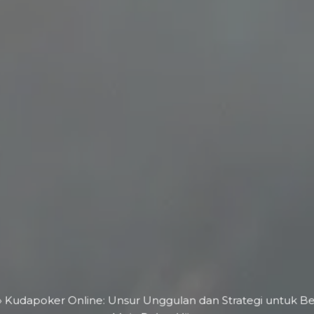
»
Kudapoker Online: Unsur Unggulan dan Strategi untuk Ber