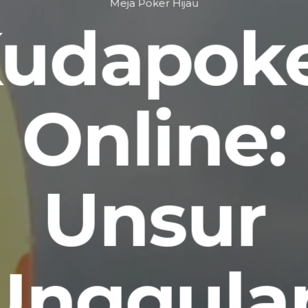
Meja Poker Hijau
udapok
Online:
Unsur
Unggula