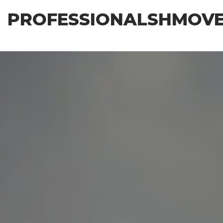
Skip
PROFESSIONALSHMOV
to
the
content