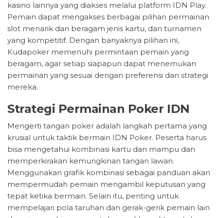
kasino lainnya yang diakses melalui platform IDN Play.
Pemain dapat mengakses berbagai pilihan permainan
slot menarik dan beragam jenis kartu, dan turnamen
yang kompetitif. Dengan banyaknya pilihan ini,
Kudapoker memenuhi permintaan pemain yang
beragam, agar setiap siapapun dapat menemukan
permainan yang sesuai dengan preferensi dan strategi
mereka.
Strategi Permainan Poker IDN
Mengerti tangan poker adalah langkah pertama yang
krusial untuk taktik bermain IDN Poker. Peserta harus
bisa mengetahui kombinasi kartu dan mampu dan
memperkirakan kemungkinan tangan lawan.
Menggunakan grafik kombinasi sebagai panduan akan
mempermudah pemain mengambil keputusan yang
tepat ketika bermain. Selain itu, penting untuk
mempelajari pola taruhan dan gerak-gerik pemain lain