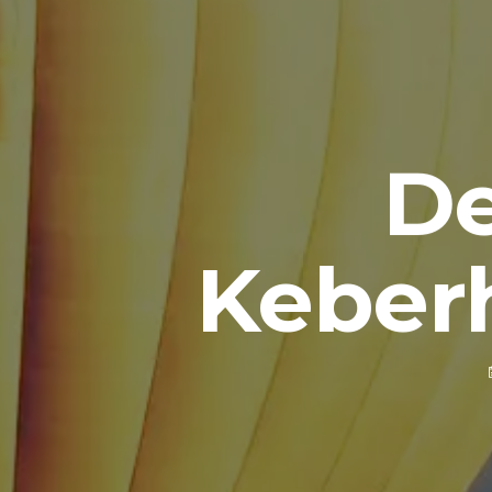
De
Keberh