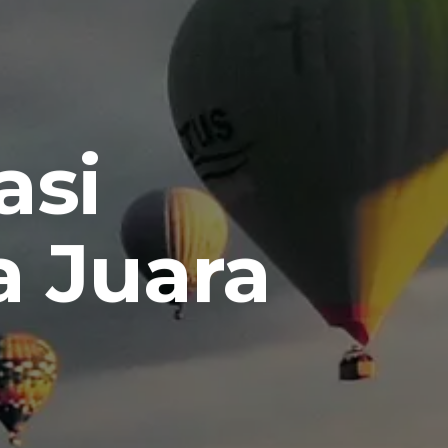
asi
a Juara