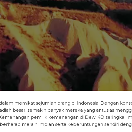
alam memikat sejumlah orang di Indonesia. Dengan kons
diah besar, semakin banyak mereka yang antusias mengga
Kemenangan pemilik kemenangan di Dewi 4D seringkali m
berharap meraih impian serta keberuntungan sendiri den