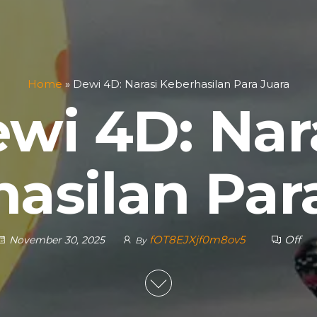
Home
»
Dewi 4D: Narasi Keberhasilan Para Juara
wi 4D: Nar
asilan Par
fOT8EJXjf0m8ov5
Off
November 30, 2025
By