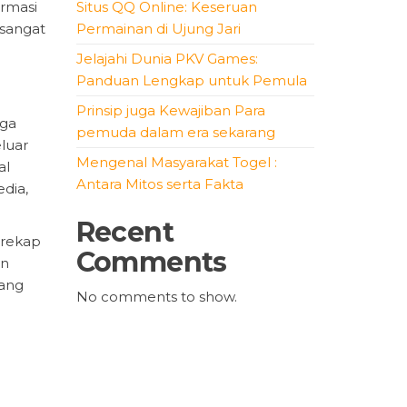
ormasi
Situs QQ Online: Keseruan
 sangat
Permainan di Ujung Jari
Jelajahi Dunia PKV Games:
Panduan Lengkap untuk Pemula
Prinsip juga Kewajiban Para
rga
pemuda dalam era sekarang
luar
Mengenal Masyarakat Togel :
al
Antara Mitos serta Fakta
dia,
Recent
 rekap
Comments
an
tang
No comments to show.
Archives
la yang
January 2026
gantung
ar
December 2025