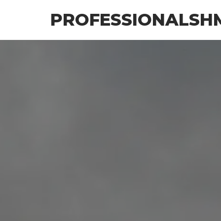
Skip
PROFESSIONALSH
to
the
content