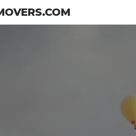
MOVERS.COM