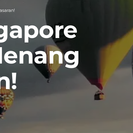
asaran!
gapore
 Menang
n!