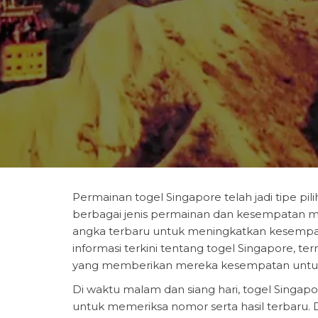
Permainan togel Singapore telah jadi tipe pil
berbagai jenis permainan dan kesempatan 
angka terbaru untuk meningkatkan kesempat
informasi terkini tentang togel Singapore, t
yang memberikan mereka kesempatan untuk 
Di waktu malam dan siang hari, togel Sin
untuk memeriksa nomor serta hasil terbaru. 