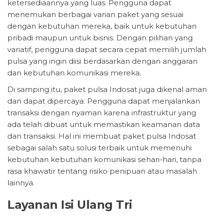
ketersediaannya yang luas. Pengguna dapat
menemukan berbagai varian paket yang sesuai
dengan kebutuhan mereka, baik untuk kebutuhan
pribadi maupun untuk bisnis. Dengan pilihan yang
variatif, pengguna dapat secara cepat memilih jumlah
pulsa yang ingin diisi berdasarkan dengan anggaran
dan kebutuhan komunikasi mereka.
Di samping itu, paket pulsa Indosat juga dikenal aman
dan dapat dipercaya. Pengguna dapat menjalankan
transaksi dengan nyaman karena infrastruktur yang
ada telah dibuat untuk memastikan keamanan data
dan transaksi. Hal ini membuat paket pulsa Indosat
sebagai salah satu solusi terbaik untuk memenuhi
kebutuhan kebutuhan komunikasi sehari-hari, tanpa
rasa khawatir tentang risiko penipuan atau masalah
lainnya.
Layanan Isi Ulang Tri