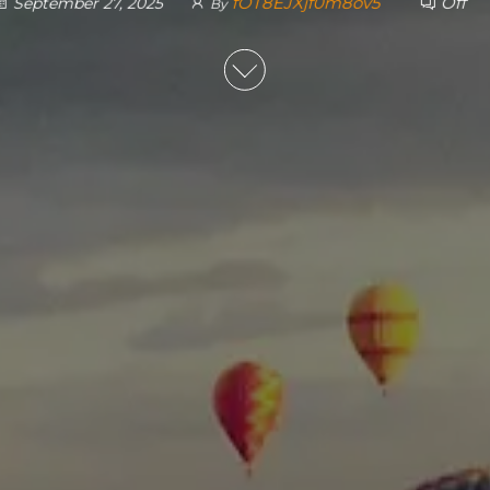
fOT8EJXjf0m8ov5
Off
September 27, 2025
By