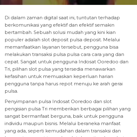
Di dalam zaman digital saat ini, tuntutan terhadap
berkomunikasi yang efektif dan efektif semakin
bertambah. Sebuah solusi mudah yang kini kian
populer adalah slot deposit pulsa deposit. Melalui
memanfaatkan layanan tersebut, pengguna bisa
melakukan transaksi pulsa pulsa cara cara yang dan
cepat. Sangat untuk pengguna Indosat Ooredoo dan
Tri, pilihan slot pulsa yang tersedia menawarkan
kefasihan untuk memuaskan keperluan harian
pengguna tanpa harus repot menuju ke arah gerai
pulsa.
Penyimpanan pulsa Indosat Ooredoo dan slot
pengisian pulsa Tri memberikan berbagai pilihan yang
sangat bermanfaat berguna, baik untuk pengguna
individu maupun bisnis. Melalui beraneka manfaat
yang ada, seperti kemudahan dalam transaksi dan