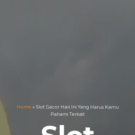
Home
»
Slot Gacor Hari Ini Yang Harus Kamu
Pahami Terkait