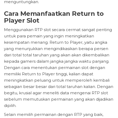
menguntungkan.
Cara Memanfaatkan Return to
Player Slot
Menggunakan RTP slot secara cermat sangat penting
untuk para pemain yang ingin meningkatkan
kesempatan menang. Return to Player, yaitu angka
yang menunjukkan mengindikasikan berapa persen
dari total total taruhan yang akan akan dikembalikan
kepada gamers dalam jangka jangka waktu panjang.
Dengan cara menentukan permainan slot dengan
memiliki Return to Player tinggi, kalian dapat
meningkatkan peluang untuk memperoleh kembali
sebagian besar besar dari total taruhan kalian. Dengan
begitu, krusial agar meneliti data mengenai RTP slot
sebelum memutuskan permainan yang akan dijadikan
dipilih.
Selain memilih permainan dengan RTP yang baik,