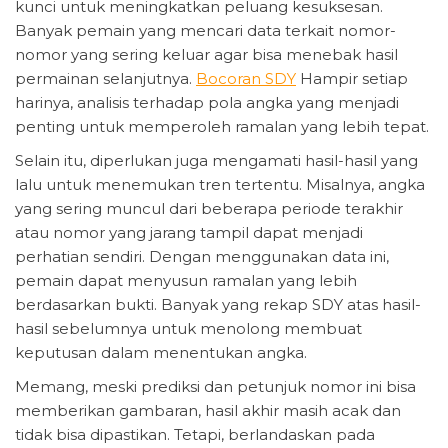
kunci untuk meningkatkan peluang kesuksesan.
Banyak pemain yang mencari data terkait nomor-
nomor yang sering keluar agar bisa menebak hasil
permainan selanjutnya.
Bocoran SDY
Hampir setiap
harinya, analisis terhadap pola angka yang menjadi
penting untuk memperoleh ramalan yang lebih tepat.
Selain itu, diperlukan juga mengamati hasil-hasil yang
lalu untuk menemukan tren tertentu. Misalnya, angka
yang sering muncul dari beberapa periode terakhir
atau nomor yang jarang tampil dapat menjadi
perhatian sendiri. Dengan menggunakan data ini,
pemain dapat menyusun ramalan yang lebih
berdasarkan bukti. Banyak yang rekap SDY atas hasil-
hasil sebelumnya untuk menolong membuat
keputusan dalam menentukan angka.
Memang, meski prediksi dan petunjuk nomor ini bisa
memberikan gambaran, hasil akhir masih acak dan
tidak bisa dipastikan. Tetapi, berlandaskan pada