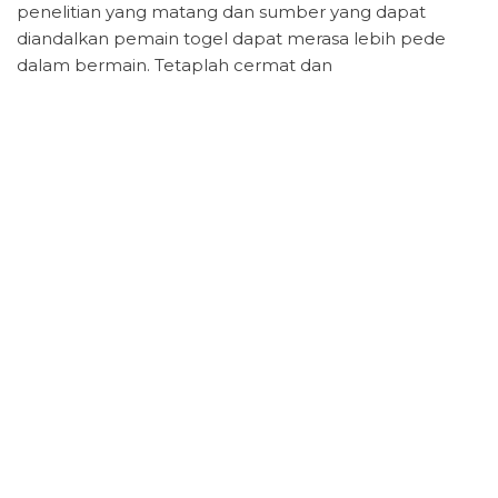
penelitian yang matang dan sumber yang dapat
diandalkan pemain togel dapat merasa lebih pede
dalam bermain. Tetaplah cermat dan
bertanggungjawablah dalam bermain togel SDY demi
pengalaman yang lebih menyukakan.
Category
GAME ONLINE
Post
Previous
N
PREVIOUS
NEXT
Togel Sidney: Ketahui
Panduan Lengkap Togel
Post
P
navigation
Hasil dan Peluang Hadiah
Dengan Pulsa: Menang
Hari Ini
Dengan Mudah dengan
Setoran Pulsa Elektrik!
Search
Search
Recent Posts
Memahami Pkv QQ: Strategi dan Tips Menang Besar