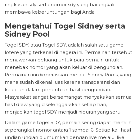
ringkasan sdy serta nomor sdy yang barangkali
membawa keberuntungan bagi Anda.
Mengetahui Togel Sidney serta
Sidney Pool
Togel SDY, atau Togel SDY, adalah salah satu game
lotere yang terkenal di negera ini. Permainan tersebut
menawarkan peluang untuk para pemain untuk
menebak nomor yang akan keluar di pengundian.
Permainan ini dioperasikan melalui Sidney Pools, yang
mana sudah dikenal luas karena transparansi dan
keadilan dalam penentuan hasil pengundian.
Masyarakat sangat bersemangat menyaksikan semua
hasil draw yang diselenggarakan setiap hari,
menjadikan togel SDY menjadi hiburan yang seru.
Dalam game togel SDY, pemain sering dapat memilih
seperangkat nomor antara 1 sampai 6. Setiap kali hasil
undian undian diumumkan dengan live melalui live