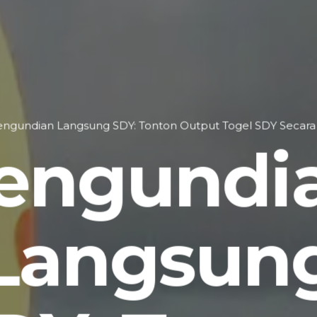
engundian Langsung SDY: Tonton Output Togel SDY Secara
engundi
Langsun