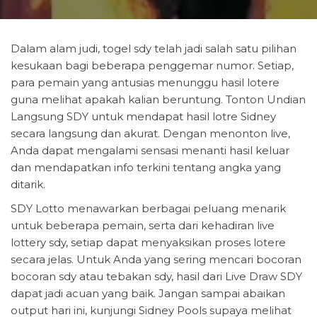
Dalam alam judi, togel sdy telah jadi salah satu pilihan
kesukaan bagi beberapa penggemar numor. Setiap,
para pemain yang antusias menunggu hasil lotere
guna melihat apakah kalian beruntung. Tonton Undian
Langsung SDY untuk mendapat hasil lotre Sidney
secara langsung dan akurat. Dengan menonton live,
Anda dapat mengalami sensasi menanti hasil keluar
dan mendapatkan info terkini tentang angka yang
ditarik.
SDY Lotto menawarkan berbagai peluang menarik
untuk beberapa pemain, serta dari kehadiran live
lottery sdy, setiap dapat menyaksikan proses lotere
secara jelas. Untuk Anda yang sering mencari bocoran
bocoran sdy atau tebakan sdy, hasil dari Live Draw SDY
dapat jadi acuan yang baik. Jangan sampai abaikan
output hari ini, kunjungi Sidney Pools supaya melihat