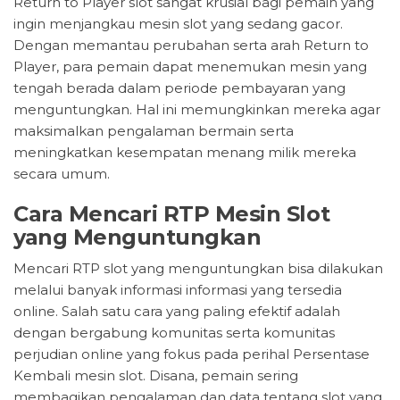
Return to Player slot sangat krusial bagi pemain yang
ingin menjangkau mesin slot yang sedang gacor.
Dengan memantau perubahan serta arah Return to
Player, para pemain dapat menemukan mesin yang
tengah berada dalam periode pembayaran yang
menguntungkan. Hal ini memungkinkan mereka agar
maksimalkan pengalaman bermain serta
meningkatkan kesempatan menang milik mereka
secara umum.
Cara Mencari RTP Mesin Slot
yang Menguntungkan
Mencari RTP slot yang menguntungkan bisa dilakukan
melalui banyak informasi informasi yang tersedia
online. Salah satu cara yang paling efektif adalah
dengan bergabung komunitas serta komunitas
perjudian online yang fokus pada perihal Persentase
Kembali mesin slot. Disana, pemain sering
membagikan pengalaman dan data tentang slot yang