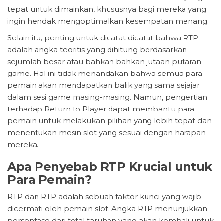
tepat untuk dimainkan, khususnya bagi mereka yang
ingin hendak mengoptimalkan kesempatan menang.
Selain itu, penting untuk dicatat dicatat bahwa RTP
adalah angka teoritis yang dihitung berdasarkan
sejumlah besar atau bahkan bahkan jutaan putaran
game. Hal ini tidak menandakan bahwa semua para
pemain akan mendapatkan balik yang sama sejajar
dalam sesi game masing-masing. Namun, pengertian
terhadap Return to Player dapat membantu para
pemain untuk melakukan pilihan yang lebih tepat dan
menentukan mesin slot yang sesuai dengan harapan
mereka.
Apa Penyebab RTP Krucial untuk
Para Pemain?
RTP dan RTP adalah sebuah faktor kunci yang wajib
dicermati oleh pemain slot. Angka RTP menunjukkan
persentase dari total taruhan yang akan kembali untuk