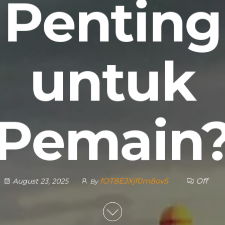
Penting
untuk
Pemain
fOT8EJXjf0m8ov5
Off
August 23, 2025
By