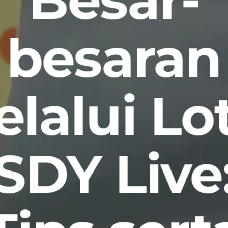
besaran
lalui Lo
SDY Live