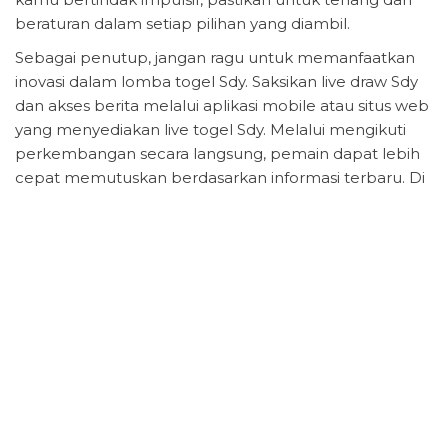
beraturan dalam setiap pilihan yang diambil.
Sebagai penutup, jangan ragu untuk memanfaatkan
inovasi dalam lomba togel Sdy. Saksikan live draw Sdy
dan akses berita melalui aplikasi mobile atau situs web
yang menyediakan live togel Sdy. Melalui mengikuti
perkembangan secara langsung, pemain dapat lebih
cepat memutuskan berdasarkan informasi terbaru. Di
samping itu, sejumlah website menawarkan tips serta
analisis yang dapat membantu kamu untuk memilih
angka. Pastikan cari metode dalam meningkatkan
taktik serta selalu berpartisipasi dengan bijak.
Category
GAME ONLINE
Post
Previous
N
PREVIOUS
NEXT
Kembar Togel: Strategi
Analisis Data Togel Sidney:
Post
P
navigation
Sukses di Dunia Perjudian
Mengungkap Peluang
Menang