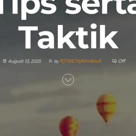
Tips sert
Taktik
fOT8EJXjf0m8ov5
Off
August 13, 2025
By