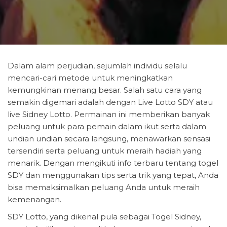
Dalam alam perjudian, sejumlah individu selalu
mencari-cari metode untuk meningkatkan
kemungkinan menang besar. Salah satu cara yang
semakin digemari adalah dengan Live Lotto SDY atau
live Sidney Lotto. Permainan ini memberikan banyak
peluang untuk para pemain dalam ikut serta dalam
undian undian secara langsung, menawarkan sensasi
tersendiri serta peluang untuk meraih hadiah yang
menarik. Dengan mengikuti info terbaru tentang togel
SDY dan menggunakan tips serta trik yang tepat, Anda
bisa memaksimalkan peluang Anda untuk meraih
kemenangan.
SDY Lotto, yang dikenal pula sebagai Togel Sidney,