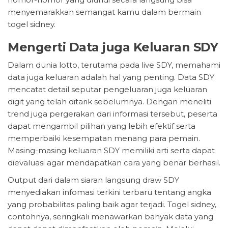
menyemarakkan semangat kamu dalam bermain
togel sidney.
Mengerti Data juga Keluaran SDY
Dalam dunia lotto, terutama pada live SDY, memahami
data juga keluaran adalah hal yang penting. Data SDY
mencatat detail seputar pengeluaran juga keluaran
digit yang telah ditarik sebelumnya. Dengan meneliti
trend juga pergerakan dari informasi tersebut, peserta
dapat mengambil pilihan yang lebih efektif serta
memperbaiki kesempatan menang para pemain.
Masing-masing keluaran SDY memiliki arti serta dapat
dievaluasi agar mendapatkan cara yang benar berhasil.
Output dari dalam siaran langsung draw SDY
menyediakan infomasi terkini terbaru tentang angka
yang probabilitas paling baik agar terjadi. Togel sidney,
contohnya, seringkali menawarkan banyak data yang