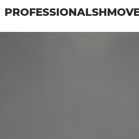
Skip
PROFESSIONALSHMOV
to
the
content