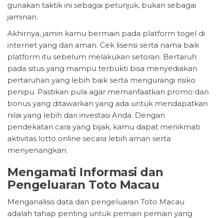
gunakan taktik ini sebagai petunjuk, bukan sebagai
jaminan.
Akhirnya, jamin kamu bermain pada platform togel di
internet yang dan aman. Cek lisensi serta nama baik
platform itu sebelum melakukan setoran. Bertaruh
pada situs yang mampu terbukti bisa menyediakan
pertaruhan yang lebih baik serta mengurangi risiko
penipu. Pastikan pula agar memanfaatkan promo dan
bonus yang ditawarkan yang ada untuk mendapatkan
nilai yang lebih dari investasi Anda. Dengan
pendekatan cara yang bijak, kamu dapat menikmati
aktivitas lotto online secara lebih aman serta
menyenangkan.
Mengamati Informasi dan
Pengeluaran Toto Macau
Menganalisis data dan pengeluaran Toto Macau
adalah tahap penting untuk pemain pemain yang