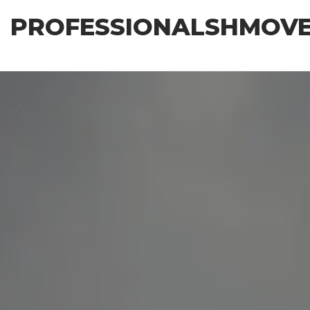
Skip
PROFESSIONALSHMOV
to
the
content