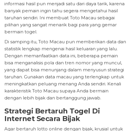
informasi hasil pun menjadi satu dari daya tarik, karena
banyak pemain ingin tahu segera mengetahui hasil
taruhan sendiri. Ini membuat Toto Macau sebagai
pilihan yang sangat menarik bagi para yang gemar
bermain togel.
Di samping itu, Toto Macau pun memberikan data dan
statistik lengkap mengenai hasil keluaran yang lalu.
Dengan memanfaatkan data ini, beberapa pemain
bisa menganalisis pola dan tren nomor yang muncul,
yang dapat bisa menunjang dalam menyusun strategi
taruhan. Gunakan data macau yang terlengkap untuk
meningkatkan peluang menang Anda sendiri. Kenali
karakteristik Toto Macau supaya Anda bermain
dengan lebih bijak dan bertanggung jawab.
Strategi Bertaruh Togel Di
Internet Secara Bijak
Agar bertaruh lotto online dengan bijak, krusial untuk