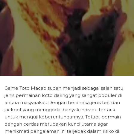
Game Toto Macao sudah menjadi sebagai salah satu
jenis permainan lotto daring yang sangat populer di
antara masyarakat. Dengan beraneka jenis bet dan
jackpot yang menggoda, banyak individu tertarik
untuk menguji keberuntungannya. Tetapi, bermain
dengan cerdas merupakan kunci utama agar
menikmati pengalaman ini terjebak dalam risiko di