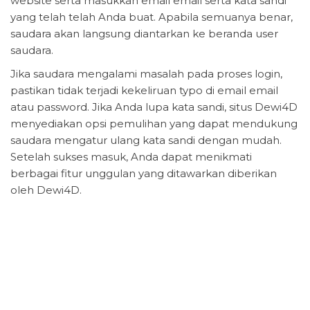
website serta masukkan email email serta kata sandi
yang telah telah Anda buat. Apabila semuanya benar,
saudara akan langsung diantarkan ke beranda user
saudara.
Jika saudara mengalami masalah pada proses login,
pastikan tidak terjadi kekeliruan typo di email email
atau password. Jika Anda lupa kata sandi, situs Dewi4D
menyediakan opsi pemulihan yang dapat mendukung
saudara mengatur ulang kata sandi dengan mudah.
Setelah sukses masuk, Anda dapat menikmati
berbagai fitur unggulan yang ditawarkan diberikan
oleh Dewi4D.
Category
GAME ONLINE
Post
Previous
N
PREVIOUS
NEXT
Kudapoker.id: Tempat
Cara Memilih Nomor untuk
Post
P
navigation
Terunggul bagi Pemain-
Toto SGP
Pemain Permainan Poker
Di Dunia Maya