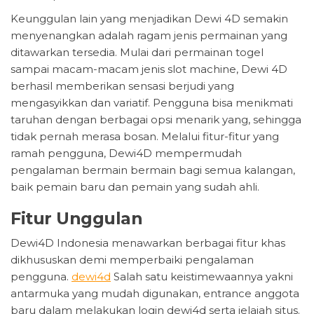
Keunggulan lain yang menjadikan Dewi 4D semakin
menyenangkan adalah ragam jenis permainan yang
ditawarkan tersedia. Mulai dari permainan togel
sampai macam-macam jenis slot machine, Dewi 4D
berhasil memberikan sensasi berjudi yang
mengasyikkan dan variatif. Pengguna bisa menikmati
taruhan dengan berbagai opsi menarik yang, sehingga
tidak pernah merasa bosan. Melalui fitur-fitur yang
ramah pengguna, Dewi4D mempermudah
pengalaman bermain bermain bagi semua kalangan,
baik pemain baru dan pemain yang sudah ahli.
Fitur Unggulan
Dewi4D Indonesia menawarkan berbagai fitur khas
dikhususkan demi memperbaiki pengalaman
pengguna.
dewi4d
Salah satu keistimewaannya yakni
antarmuka yang mudah digunakan, entrance anggota
baru dalam melakukan login dewi4d serta jelajah situs.