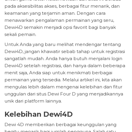
pada aksesibilitas akses, berbagai fitur menarik, dan
keamanan yang terjamin aman. Dengan cara
menawarkan pengalaman permainan yang seru,
Dewi4D semakin menjadi opsi favorit bagi banyak
sekali pemain.
Untuk Anda yang baru melihat mendengar tentang
Dewi4D, jangan khawatir sebab tahap untuk registrasi
sangatlah mudah. Anda hanya butuh menjalani login
Dewi4D setelah registrasi, dan hanya dalam beberapa
menit saja, Anda siap untuk menikmati berbagai
permainan yang tersedia. Melalui artikel ini, kita akan
mengulas lebih dalam mengenai kelebihan dan fitur
unggulan dari situs Dewi Four D yang menjadikannya
unik dari platform lainnya.
Kelebihan Dewi4D
Dewi 4D memberikan berbagai keunggulan yang
begitu menarik bagi jumlah pengguna. Salah satu