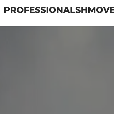
Skip
PROFESSIONALSHMOV
to
the
content