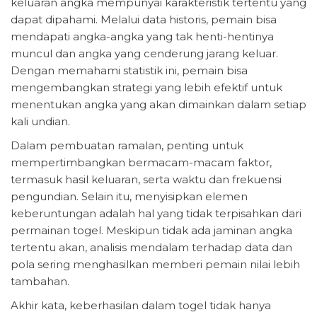
keluaran angka mempunyai karakteristik tertentu yang
dapat dipahami. Melalui data historis, pemain bisa
mendapati angka-angka yang tak henti-hentinya
muncul dan angka yang cenderung jarang keluar.
Dengan memahami statistik ini, pemain bisa
mengembangkan strategi yang lebih efektif untuk
menentukan angka yang akan dimainkan dalam setiap
kali undian.
Dalam pembuatan ramalan, penting untuk
mempertimbangkan bermacam-macam faktor,
termasuk hasil keluaran, serta waktu dan frekuensi
pengundian. Selain itu, menyisipkan elemen
keberuntungan adalah hal yang tidak terpisahkan dari
permainan togel. Meskipun tidak ada jaminan angka
tertentu akan, analisis mendalam terhadap data dan
pola sering menghasilkan memberi pemain nilai lebih
tambahan.
Akhir kata, keberhasilan dalam togel tidak hanya