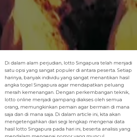
Di dalam alam perjudian, lotto Singapura telah menjadi
satu opsi yang sangat populer di antara peserta. Setiap
harinya, banyak individu yang sangat menantikan hasil
angka togel Singapura agar mendapatkan peluang
meraih kemenangan. Dengan perkembangan teknik,
lotto online menjadi gampang diakses oleh semua
orang, memungkinkan pemain agar bermain di mana
saja dan di mana saja. Di dalam article ini, kita akan
mengetengahkan dari segi lengkap mengenai data
hasil lotto Singapura pada hari ini, beserta analisis yang
mendalam mengenai nomor yang muncul.