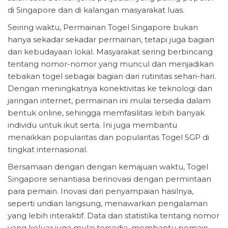
di Singapore dan di kalangan masyarakat luas.
Seiring waktu, Permainan Togel Singapore bukan
hanya sekadar sekadar permainan, tetapi juga bagian
dari kebudayaan lokal. Masyarakat sering berbincang
tentang nomor-nomor yang muncul dan menjadikan
tebakan togel sebagai bagian dari rutinitas sehari-hari.
Dengan meningkatnya konektivitas ke teknologi dan
jaringan internet, permainan ini mulai tersedia dalam
bentuk online, sehingga memfasilitasi lebih banyak
individu untuk ikut serta. Ini juga membantu
menaikkan popularitas dan popularitas Togel SGP di
tingkat internasional.
Bersamaan dengan dengan kemajuan waktu, Togel
Singapore senantiasa berinovasi dengan permintaan
para pemain. Inovasi dari penyampaian hasilnya,
seperti undian langsung, menawarkan pengalaman
yang lebih interaktif. Data dan statistika tentang nomor
yang keluar juga mulai tersedia, membantu pemain