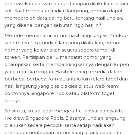
memastikan bahwa seluruh tahapan dilakukan secara
adil. Saat mengikuti undian langsung, pemain dapat
memperoleh data paling baru tentang hasil undian,
yang dikenal dengan sebutan "sgp hari ini".
Metode memahami nomor hasil langsung SGP cukup
sederhana. Usai undian langsung dilakukan, nomor
nomor yang keluar akan segera segera tampil di
screen. Partisipan perlu mencatat nomor yang
ditampilkan serta membandingkannya dengan kupon
yang mereka simpan. Hasil ini sering tersedia dalam
berbagai berbagai format, antara lain rekap tabel dan
hasil langsung yang bisa diakses di situs web resmi
contohnya Singapore Pools atau platform togel
lainnya.
Selain itu, krusial agar mengetahui jadwal dan waktu
live draw Singapore Pools. Biasanya, undian langsung
dilakukan secara periodik, serta setiap hasil akan
mendokumentasikan nomor yang ditarik pada hari