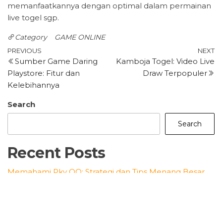
memanfaatkannya dengan optimal dalam permainan
live togel sgp.
Category
GAME ONLINE
Post
Previous
N
PREVIOUS
NEXT
Sumber Game Daring
Kamboja Togel: Video Live
Post
P
navigation
Playstore: Fitur dan
Draw Terpopuler
Kelebihannya
Search
Search
Recent Posts
Memahami Pkv QQ: Strategi dan Tips Menang Besar
Situs QQ Online: Keseruan Permainan di Ujung Jari
Jelajahi Dunia PKV Games: Panduan Lengkap untuk
Pemula