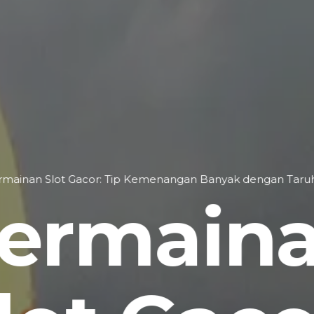
rmainan Slot Gacor: Tip Kemenangan Banyak dengan Taru
ermain