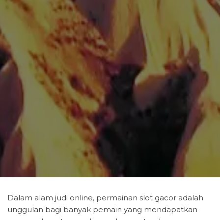
Dalam alam judi online, permainan slot gacor adalah
unggulan bagi banyak pemain yang mendapatkan