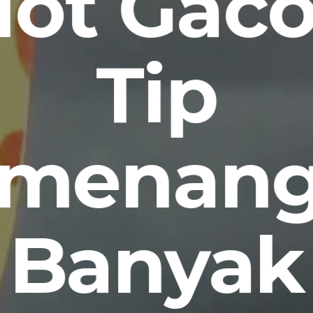
lot Gaco
Tip
menan
Banyak