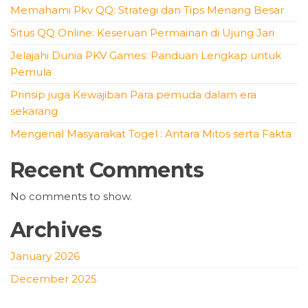
Memahami Pkv QQ: Strategi dan Tips Menang Besar
Situs QQ Online: Keseruan Permainan di Ujung Jari
Jelajahi Dunia PKV Games: Panduan Lengkap untuk
Pemula
Prinsip juga Kewajiban Para pemuda dalam era
sekarang
Mengenal Masyarakat Togel : Antara Mitos serta Fakta
Recent Comments
No comments to show.
Archives
January 2026
December 2025
November 2025