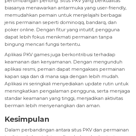
pertimbangan penting. Situs PKV yang berkualitas
biasanya menawarkan antarmuka yang user-friendly,
memudahkan pemain untuk menjelajahi berbagai
jenis permainan seperti dominoqq, bandarq, dan
poker online. Dengan fitur yang intuitif, pengguna
dapat lebih fokus menikmati permainan tanpa
bingung mencari fungsi tertentu.
Aplikasi PKV games juga berkontribusi terhadap
keamanan dan kenyamanan. Dengan mengunduh
aplikasi resmi, pemain dapat mengakses permainan
kapan saja dan di mana saja dengan lebih mudah.
Aplikasi ini seringkali menyediakan update rutin untuk
meningkatkan pengalaman pengguna, serta menjaga
standar keamanan yang tinggi, menjadikan aktivitas
bermain lebih menyenangkan dan aman.
Kesimpulan
Dalam perbandingan antara situs PKV dan permainan