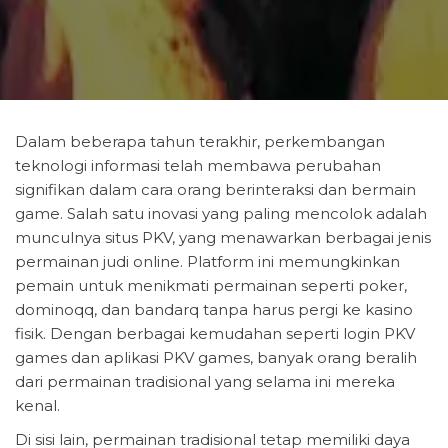
Dalam beberapa tahun terakhir, perkembangan
teknologi informasi telah membawa perubahan
signifikan dalam cara orang berinteraksi dan bermain
game. Salah satu inovasi yang paling mencolok adalah
munculnya situs PKV, yang menawarkan berbagai jenis
permainan judi online. Platform ini memungkinkan
pemain untuk menikmati permainan seperti poker,
dominoqq, dan bandarq tanpa harus pergi ke kasino
fisik. Dengan berbagai kemudahan seperti login PKV
games dan aplikasi PKV games, banyak orang beralih
dari permainan tradisional yang selama ini mereka
kenal.
Di sisi lain, permainan tradisional tetap memiliki daya