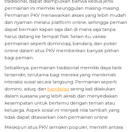
tradisional, dapat disimpulkan bahwa kedua jenis
permainan ini memiliki keunggulan masing-masing.
Permainan PKV menawarkan akses yang lebih mudah
dan nyaman melalui platform online, sehingga pemain
dapat bermain kapan saja dan di mana saja tanpa
harus datang ke tempat fisik. Selain itu, variasi
permainan seperti dominoqq, bandarq, dan poker
online dalam situs PKV memberikan banyak pilihan
bagi pemain.
Sebaliknya, permainan tradisional memiliki daya tarik
tersendiri, terutama bagi mereka yang menikmati
interaksi sosial secara langsung. Permainan seperti
domino, aduq, dan
bandarqq
sering kali dilakukan
dalam suasana yang lebih akrab dan menyediakan
kesempatan untuk bertemu dengan teman atau
keluarga. Aspek sosial ini menjadi nilai tambah yang
tidak dapat ditawarkan oleh permainan online.
Meskipun situs PKV semakin populer, memilih antara