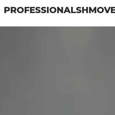
Skip
PROFESSIONALSHMOV
to
the
content