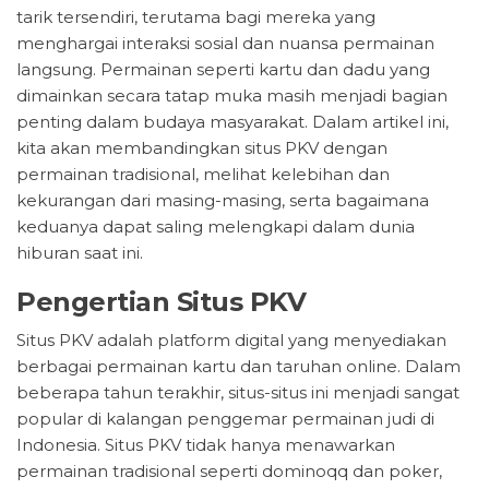
tarik tersendiri, terutama bagi mereka yang
menghargai interaksi sosial dan nuansa permainan
langsung. Permainan seperti kartu dan dadu yang
dimainkan secara tatap muka masih menjadi bagian
penting dalam budaya masyarakat. Dalam artikel ini,
kita akan membandingkan situs PKV dengan
permainan tradisional, melihat kelebihan dan
kekurangan dari masing-masing, serta bagaimana
keduanya dapat saling melengkapi dalam dunia
hiburan saat ini.
Pengertian Situs PKV
Situs PKV adalah platform digital yang menyediakan
berbagai permainan kartu dan taruhan online. Dalam
beberapa tahun terakhir, situs-situs ini menjadi sangat
popular di kalangan penggemar permainan judi di
Indonesia. Situs PKV tidak hanya menawarkan
permainan tradisional seperti dominoqq dan poker,