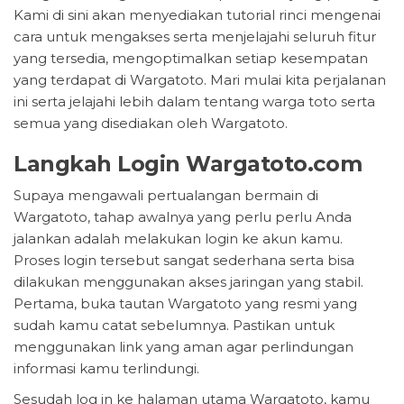
Kami di sini akan menyediakan tutorial rinci mengenai
cara untuk mengakses serta menjelajahi seluruh fitur
yang tersedia, mengoptimalkan setiap kesempatan
yang terdapat di Wargatoto. Mari mulai kita perjalanan
ini serta jelajahi lebih dalam tentang warga toto serta
semua yang disediakan oleh Wargatoto.
Langkah Login Wargatoto.com
Supaya mengawali pertualangan bermain di
Wargatoto, tahap awalnya yang perlu perlu Anda
jalankan adalah melakukan login ke akun kamu.
Proses login tersebut sangat sederhana serta bisa
dilakukan menggunakan akses jaringan yang stabil.
Pertama, buka tautan Wargatoto yang resmi yang
sudah kamu catat sebelumnya. Pastikan untuk
menggunakan link yang aman agar perlindungan
informasi kamu terlindungi.
Sesudah log in ke halaman utama Wargatoto, kamu