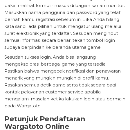
bakal melihat formulir masuk di bagian kanan monitor.
Masukkan nama pengguna dan password yang telah
pernah kamu registrasi sebelum ini. Jika Anda hilang
kata sandi, ada pilihan untuk mengatur ulang melalui
surat elektronik yang terdaftar. Sesudah menginput
semua informasi secara benar, tekan tombol login
supaya berpindah ke beranda utama game.
Sesudah sukses login, Anda bisa langsung
mengeksplorasi berbagai game yang tersedia.
Pastikan bahwa mengecek notifikasi dan penawaran
menarik yang mungkin mungkin di profil kamu.
Rasakan semua detik game serta tidak segara bagi
kontak pelayanan customer service apabila
mengalami masalah ketika lakukan login atau bermain
pada Wargatoto.
Petunjuk Pendaftaran
Wargatoto Online