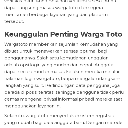
verifikasi akun Anda. Sesudah verifikasi selesai, Anda
dapat langsung masuk wargatoto dan segera
menikmati berbagai layanan yang dari platform
tersebut.
Keunggulan Penting Warga Toto
Wargatoto memberikan sejumlah kemudahan yang
dibuat untuk menawarkan sensasi optimal bagi
penggunanya. Salah satu kemudahan unggulan
adalah opsi login yang mudah dan cepat. Anggota
dapat secara mudah masuk ke akun mereka melalui
halaman login wargatoto, tanpa mengalami langkah-
langkah yang sulit. Perlindungan data pengguna juga
berada di posisi teratas, sehingga pengguna tidak perlu
cemas mengenai privasi informasi pribadi mereka saat
menggunakan layanan ini.
Selain itu, wargatoto menyediakan sistem registrasi
yang mudah bagi para anggota baru. Dengan metode