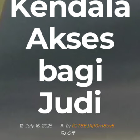
Kendala
Akses
bagi
Judi
fOT8EJXjf0m8ov5
July 16, 2025
By
Off