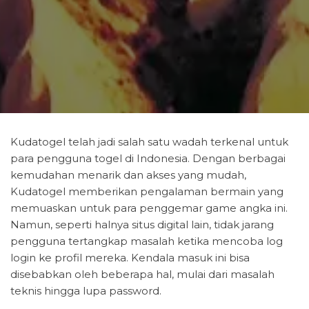
Kudatogel telah jadi salah satu wadah terkenal untuk
para pengguna togel di Indonesia. Dengan berbagai
kemudahan menarik dan akses yang mudah,
Kudatogel memberikan pengalaman bermain yang
memuaskan untuk para penggemar game angka ini.
Namun, seperti halnya situs digital lain, tidak jarang
pengguna tertangkap masalah ketika mencoba log
login ke profil mereka. Kendala masuk ini bisa
disebabkan oleh beberapa hal, mulai dari masalah
teknis hingga lupa password.