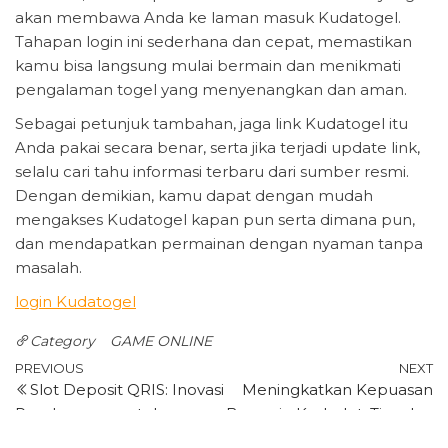
akan membawa Anda ke laman masuk Kudatogel.
Tahapan login ini sederhana dan cepat, memastikan
kamu bisa langsung mulai bermain dan menikmati
pengalaman togel yang menyenangkan dan aman.
Sebagai petunjuk tambahan, jaga link Kudatogel itu
Anda pakai secara benar, serta jika terjadi update link,
selalu cari tahu informasi terbaru dari sumber resmi.
Dengan demikian, kamu dapat dengan mudah
mengakses Kudatogel kapan pun serta dimana pun,
dan mendapatkan permainan dengan nyaman tanpa
masalah.
login Kudatogel
Category
GAME ONLINE
Post
Previous
N
PREVIOUS
NEXT
Slot Deposit QRIS: Inovasi
Meningkatkan Kepuasan
Post
P
navigation
Pembayaran untuk
Bermain Kudaslot: Tips dan
Pemain Modern
Cara Terbaik