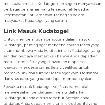
melakukan masuk Kudatogel dan segera menyaksikan
berbagai permainan yang tersedia. Tak lewatkan
kesempatan untuk menyatu sebagian dalam
masyarakat Kuda togel yang seru ini.
Link Masuk Kudatogel
Untuk mempermudah pengguna dalam masuk
Kudatogel, penting agar mengenal tautan resmi yang
akan membawa Anda ke situs ini. Link Kudatogel yang
sah dan percaya memastikan bahwa Anda dapatkan
masuk semua fitur yang ditawarkan tanpa rasa
khawatir mengenai crime. Selalu verifikasi untuk
memakai link dari sumber resmi agar kamu terhindar
dari situs palsu yang dapat dapat membahayakan.
Sewaktu masuk Kudatogel, verifikasi kamu telah
menyelesaikan pendaftaran melalui daftarkan
Kudatogel itu ada di situs tersebut. Setelah anda
terdaftar, Anda dapat memakai link kredibel itu yang