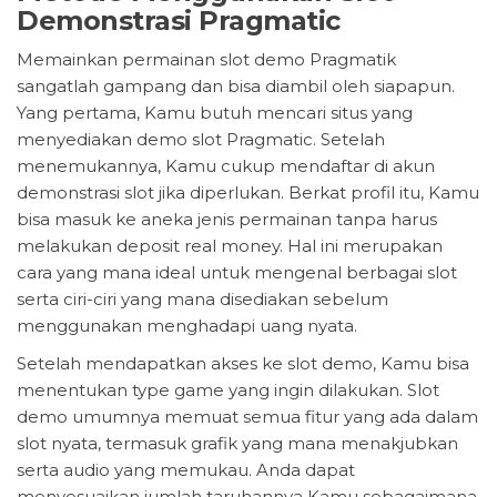
Demonstrasi Pragmatic
Memainkan permainan slot demo Pragmatik
sangatlah gampang dan bisa diambil oleh siapapun.
Yang pertama, Kamu butuh mencari situs yang
menyediakan demo slot Pragmatic. Setelah
menemukannya, Kamu cukup mendaftar di akun
demonstrasi slot jika diperlukan. Berkat profil itu, Kamu
bisa masuk ke aneka jenis permainan tanpa harus
melakukan deposit real money. Hal ini merupakan
cara yang mana ideal untuk mengenal berbagai slot
serta ciri-ciri yang mana disediakan sebelum
menggunakan menghadapi uang nyata.
Setelah mendapatkan akses ke slot demo, Kamu bisa
menentukan type game yang ingin dilakukan. Slot
demo umumnya memuat semua fitur yang ada dalam
slot nyata, termasuk grafik yang mana menakjubkan
serta audio yang memukau. Anda dapat
menyesuaikan jumlah taruhannya Kamu sebagaimana