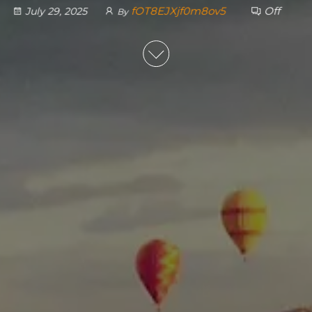
fOT8EJXjf0m8ov5
Off
July 29, 2025
By