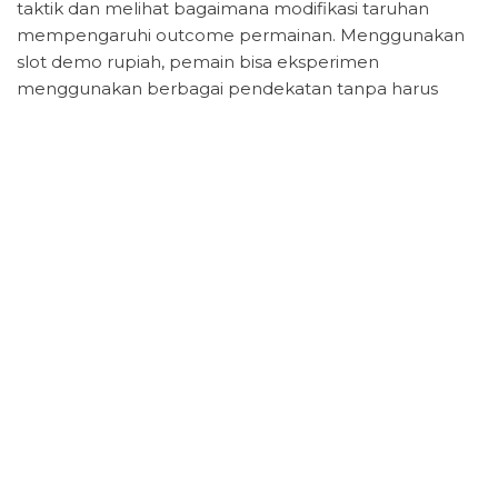
taktik dan melihat bagaimana modifikasi taruhan
mempengaruhi outcome permainan. Menggunakan
slot demo rupiah, pemain bisa eksperimen
menggunakan berbagai pendekatan tanpa harus
tekanan finansial. Hal ini memberi mereka rasa
percaya diri diri saat akhirnya berpindah ke game yang
lebih serius berkompetisi pada slot pragmatic.
Category
GAME ONLINE
Post
Previous
N
PREVIOUS
NEXT
Pengundian Langsung
Strategi Trading Efektif
Post
P
navigation
HK: Warisan dan Inovasi
dengan Akun Uji Coba
Baru di Dunia Togel Togel
X1000
Search
Search
Recent Posts