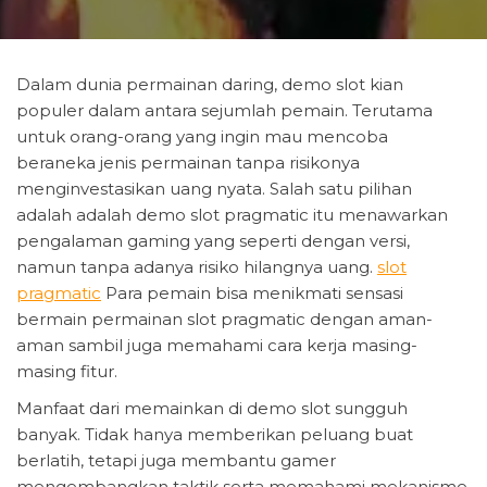
Dalam dunia permainan daring, demo slot kian
populer dalam antara sejumlah pemain. Terutama
untuk orang-orang yang ingin mau mencoba
beraneka jenis permainan tanpa risikonya
menginvestasikan uang nyata. Salah satu pilihan
adalah adalah demo slot pragmatic itu menawarkan
pengalaman gaming yang seperti dengan versi,
namun tanpa adanya risiko hilangnya uang.
slot
pragmatic
Para pemain bisa menikmati sensasi
bermain permainan slot pragmatic dengan aman-
aman sambil juga memahami cara kerja masing-
masing fitur.
Manfaat dari memainkan di demo slot sungguh
banyak. Tidak hanya memberikan peluang buat
berlatih, tetapi juga membantu gamer
mengembangkan taktik serta memahami mekanisme