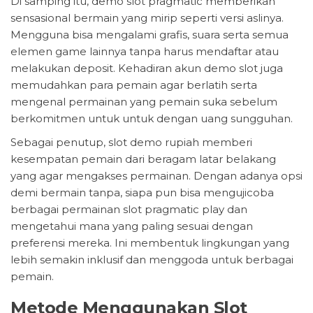
Di samping itu, demo slot pragmatic memberikan
sensasional bermain yang mirip seperti versi aslinya.
Mengguna bisa mengalami grafis, suara serta semua
elemen game lainnya tanpa harus mendaftar atau
melakukan deposit. Kehadiran akun demo slot juga
memudahkan para pemain agar berlatih serta
mengenal permainan yang pemain suka sebelum
berkomitmen untuk untuk dengan uang sungguhan.
Sebagai penutup, slot demo rupiah memberi
kesempatan pemain dari beragam latar belakang
yang agar mengakses permainan. Dengan adanya opsi
demi bermain tanpa, siapa pun bisa mengujicoba
berbagai permainan slot pragmatic play dan
mengetahui mana yang paling sesuai dengan
preferensi mereka. Ini membentuk lingkungan yang
lebih semakin inklusif dan menggoda untuk berbagai
pemain.
Metode Menggunakan Slot