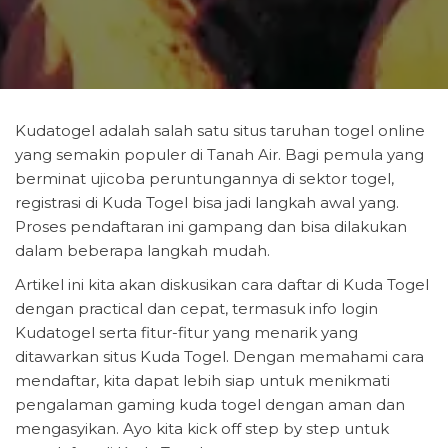
Kudatogel adalah salah satu situs taruhan togel online
yang semakin populer di Tanah Air. Bagi pemula yang
berminat ujicoba peruntungannya di sektor togel,
registrasi di Kuda Togel bisa jadi langkah awal yang.
Proses pendaftaran ini gampang dan bisa dilakukan
dalam beberapa langkah mudah.
Artikel ini kita akan diskusikan cara daftar di Kuda Togel
dengan practical dan cepat, termasuk info login
Kudatogel serta fitur-fitur yang menarik yang
ditawarkan situs Kuda Togel. Dengan memahami cara
mendaftar, kita dapat lebih siap untuk menikmati
pengalaman gaming kuda togel dengan aman dan
mengasyikan. Ayo kita kick off step by step untuk