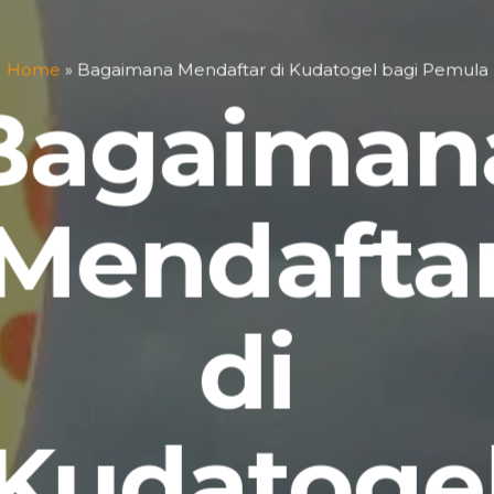
Home
»
Bagaimana Mendaftar di Kudatogel bagi Pemula
Bagaiman
Mendafta
di
Kudatoge