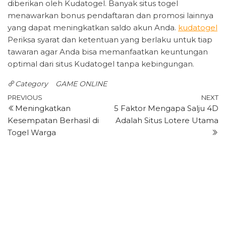
diberikan oleh Kudatogel. Banyak situs togel
menawarkan bonus pendaftaran dan promosi lainnya
yang dapat meningkatkan saldo akun Anda.
kudatogel
Periksa syarat dan ketentuan yang berlaku untuk tiap
tawaran agar Anda bisa memanfaatkan keuntungan
optimal dari situs Kudatogel tanpa kebingungan.
Category
GAME ONLINE
Post
Previous
N
PREVIOUS
NEXT
Meningkatkan
5 Faktor Mengapa Salju 4D
Post
P
navigation
Kesempatan Berhasil di
Adalah Situs Lotere Utama
Togel Warga
Search
Search
Recent Posts
Memahami Pkv QQ: Strategi dan Tips Menang Besar