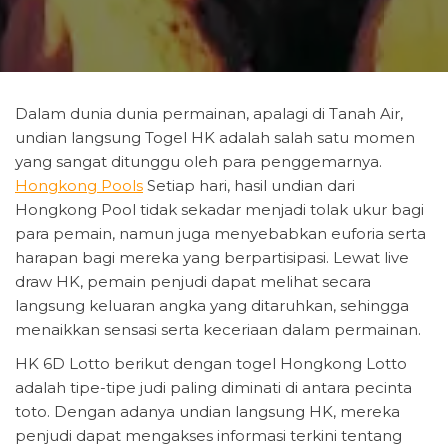
Dalam dunia dunia permainan, apalagi di Tanah Air,
undian langsung Togel HK adalah salah satu momen
yang sangat ditunggu oleh para penggemarnya.
Hongkong Pools
Setiap hari, hasil undian dari
Hongkong Pool tidak sekadar menjadi tolak ukur bagi
para pemain, namun juga menyebabkan euforia serta
harapan bagi mereka yang berpartisipasi. Lewat live
draw HK, pemain penjudi dapat melihat secara
langsung keluaran angka yang ditaruhkan, sehingga
menaikkan sensasi serta keceriaan dalam permainan.
HK 6D Lotto berikut dengan togel Hongkong Lotto
adalah tipe-tipe judi paling diminati di antara pecinta
toto. Dengan adanya undian langsung HK, mereka
penjudi dapat mengakses informasi terkini tentang