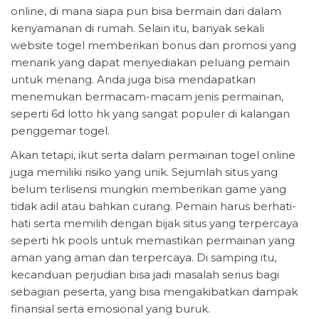
online, di mana siapa pun bisa bermain dari dalam
kenyamanan di rumah. Selain itu, banyak sekali
website togel memberikan bonus dan promosi yang
menarik yang dapat menyediakan peluang pemain
untuk menang. Anda juga bisa mendapatkan
menemukan bermacam-macam jenis permainan,
seperti 6d lotto hk yang sangat populer di kalangan
penggemar togel.
Akan tetapi, ikut serta dalam permainan togel online
juga memiliki risiko yang unik. Sejumlah situs yang
belum terlisensi mungkin memberikan game yang
tidak adil atau bahkan curang. Pemain harus berhati-
hati serta memilih dengan bijak situs yang terpercaya
seperti hk pools untuk memastikan permainan yang
aman yang aman dan terpercaya. Di samping itu,
kecanduan perjudian bisa jadi masalah serius bagi
sebagian peserta, yang bisa mengakibatkan dampak
finansial serta emosional yang buruk.