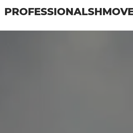
Skip
PROFESSIONALSHMOV
to
the
content