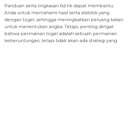
Panduan serta ringkasan 6d hk dapat membantu
Anda untuk memahami hasil serta statistik yang
dengan togel, sehingga meningkatkan peluang kalian
untuk menentukan angka. Tetapi, penting diingat
bahwa permainan togel adalah sebuah permainan
keberuntungan, tetapi tidak akan ada strategi yang
menjamin kemenangan mutlak. Dengan
menggunakan informasi yang tepat dan pengetahuan
risiko, kalian bisa merasakan Petualangan bermain
togel dengan bijak.
Category
GAME ONLINE
Post
Previous
N
PREVIOUS
NEXT
Kayutogel: Kesempatan
Strategi Jitu Menang di
Post
P
navigation
Baru di Bidang Hiburan
Pemudatogel: Link Gacor
dan Demo Maxwin
Search