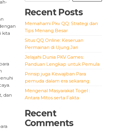
ah-
Recent Posts
an
Memahami Pkv QQ: Strategi dan
 dengan
Tips Menang Besar
 kita
Situs QQ Online: Keseruan
Permainan di Ujung Jari
Jelajahi Dunia PKV Games:
para
Panduan Lengkap untuk Pemula
n
Prinsip juga Kewajiban Para
menuhi
pemuda dalam era sekarang
aya.
Mengenal Masyarakat Togel :
, dan
Antara Mitos serta Fakta
Recent
Comments
para