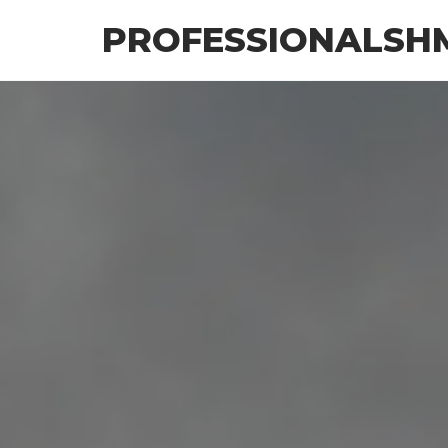
Skip
PROFESSIONALSH
to
the
content