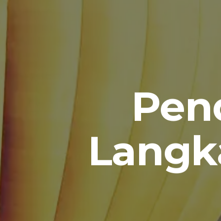
Pend
Langk