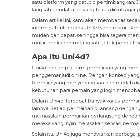
satu platform yang patut dipertimbangkan. 
langkah pendaftaran yang harus diikuti agar p
Dalam artikel ini, kami akan membahas secar
informasi tentang link Uni4d yang resmi. Den
mudah dan cepat, sehingga bisa segera meni
mulai langkah demi langkah untuk pendaftar
Apa Itu Uni4d?
Uni4d adalah platform permainan yang mena
penggemar judi online. Dengan konsep yang
bermain yang menyenangkan dan mudah diak
kebutuhan para pemain yang ingin mencoba
Dalam Uni4d, terdapat banyak variasi permai
lainnya. Setiap permainan dirancang dengan g
memastikan permainan berlangsung dengan la
mereka yang ingin merasakan sensasi bermain 
Selain itu, Uni4d juga menawarkan berbagai