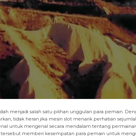
sudah menjadi salah satu pilihan unggulan para pemain. De
kan, tidak heran jika mesin slot menarik perhatian sejumla
kenal untuk mengenal secara mendalam tentang permainan 
ng tersebut memberi kesempatan para pemain untuk mengu