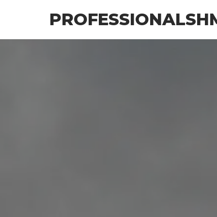
Skip
PROFESSIONALSH
to
the
content