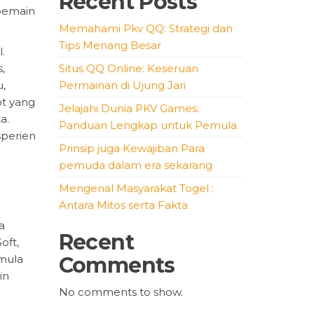
Recent Posts
 pemain
Memahami Pkv QQ: Strategi dan
Tips Menang Besar
.
,
Situs QQ Online: Keseruan
u,
Permainan di Ujung Jari
ot yang
Jelajahi Dunia PKV Games:
a.
Panduan Lengkap untuk Pemula
sperien
Prinsip juga Kewajiban Para
pemuda dalam era sekarang
Mengenal Masyarakat Togel :
Antara Mitos serta Fakta
a
Recent
oft,
emula
Comments
in
No comments to show.