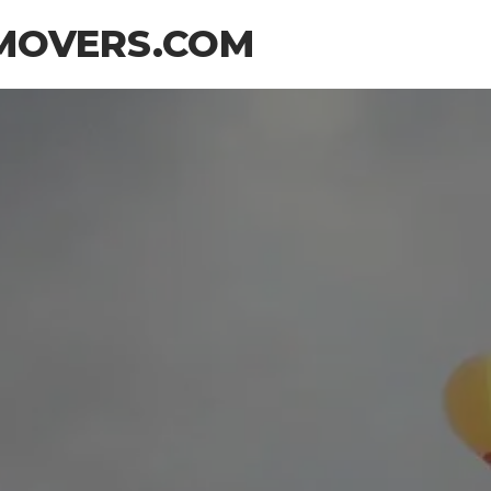
MOVERS.COM