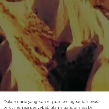
Dalam dunia yang kian maju, teknologi serta inovasi
terus menjadi penyebab utama transformasi. Di