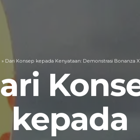
e
»
Dari Konsep kepada Kenyataan: Demonstrasi Bonanza X
ari Kons
kepada