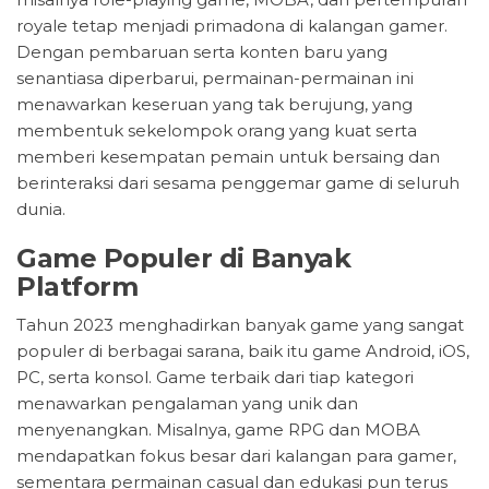
royale tetap menjadi primadona di kalangan gamer.
Dengan pembaruan serta konten baru yang
senantiasa diperbarui, permainan-permainan ini
menawarkan keseruan yang tak berujung, yang
membentuk sekelompok orang yang kuat serta
memberi kesempatan pemain untuk bersaing dan
berinteraksi dari sesama penggemar game di seluruh
dunia.
Game Populer di Banyak
Platform
Tahun 2023 menghadirkan banyak game yang sangat
populer di berbagai sarana, baik itu game Android, iOS,
PC, serta konsol. Game terbaik dari tiap kategori
menawarkan pengalaman yang unik dan
menyenangkan. Misalnya, game RPG dan MOBA
mendapatkan fokus besar dari kalangan para gamer,
sementara permainan casual dan edukasi pun terus