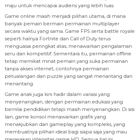
maju untuk mencapai audiens yang lebih luas.
Game online masih menjadi pilihan utama, di mana
banyak pemain bermain permainan multiplayer
secara waktu yang sama. Game FPS serta battle royale
seperti halnya Fortnite dan Call of Duty terus
menguasai peringkat atas, menawarkan pengalaman
seru dan kompetitif. Sementara itu, permainan offline
tetap memikat minat pemain yang suka permainan
tanpa akses internet, contohnya permainan
petualangan dan puzzle yang sangat menantang dan
menantang.
Game anak juga kini hadir dalam variasi yang
menyenangkan, dengan permainan edukasi yang
bernilai pendidikan tetapi masih menyenangkan. Di sisi
lain, game konsol menawarkan grafik yang
menakjubkan dan gameplay yang kompleks, yang
membuatnya pilihan ideal bagi siapa saja yang mau
merasakan intensitas game HD. Semua hal ini