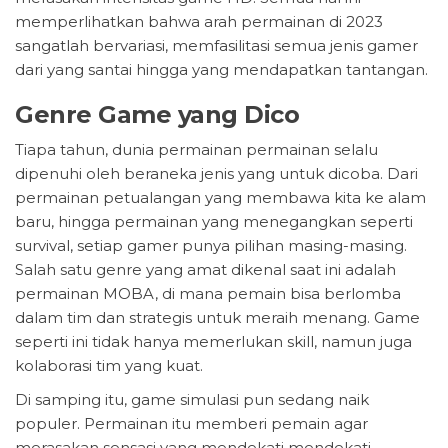
memperlihatkan bahwa arah permainan di 2023
sangatlah bervariasi, memfasilitasi semua jenis gamer
dari yang santai hingga yang mendapatkan tantangan.
Genre Game yang Dico
Tiapa tahun, dunia permainan permainan selalu
dipenuhi oleh beraneka jenis yang untuk dicoba. Dari
permainan petualangan yang membawa kita ke alam
baru, hingga permainan yang menegangkan seperti
survival, setiap gamer punya pilihan masing-masing.
Salah satu genre yang amat dikenal saat ini adalah
permainan MOBA, di mana pemain bisa berlomba
dalam tim dan strategis untuk meraih menang. Game
seperti ini tidak hanya memerlukan skill, namun juga
kolaborasi tim yang kuat.
Di samping itu, game simulasi pun sedang naik
populer. Permainan itu memberi pemain agar
merasakan sensasi yang mendekati mendekati