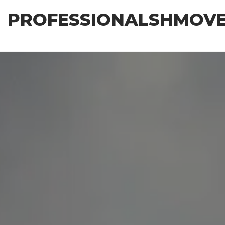
Skip
PROFESSIONALSHMOV
to
the
content